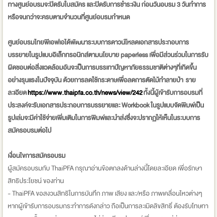
ทางศูนย์อบรมจะปิดรับใบสมัคร และปิดรับการชำระเงิน ก่อนวันอบรม 3 วันทำการ
หรือจนกว่าจะครบตามจำนวนที่ศู
นย์อบรมกำหนด
ศูนย์อบรมไทยพีเอฟเอได้พัฒนาระบบการดาวน์โหลดเอกสารประกอบการ
บรรยายในรูปแบบอิเล็กทรอนิกส์ตามนโยบาย paperless เพื่อมีส่วนร่วมในการรับ
ผิดชอบต่อสิ่งแวดล้อมอันจะเป็นการบรรเทาปัญหาภัยธรรมชาติต่างๆที่เกิดขึ้น
อย่างรุนแรงในปัจจุบัน ด้วยการลดใช้กระดาษเพื่อลดการตัดไม้ทำลายป่า ราย
ละเอียด
https://www.thaipfa.co.th/news/view/242
ทั้งนี้ผู้เข้ารับการอบรมที่
ประสงค์จะรับเอกสารประกอบการบรรยายและ Workbook ในรูปแบบจัดพิมพ์เป็น
รูปเล่มจะมีค่าใช้จ่ายเพิ่มเติมในการพิมพ์และนำส่งซึ่งจะปรากฏให้เห็นในระบบการ
สมัครอบรมต่อไป
เงื่อนไขการสมัครอบรม
ผู้สมัครอบรมกับ ThaiPFA กรุณาอ่านข้อตกลงด้านล่างนี้โดยละเอียด เพื่อรักษา
สิทธิประโยชน์ ของท่าน
- ThaiPFA ขอสงวนสิทธิในการบันทึก ภาพ เสียง และ/หรือ ภาพเคลื่อนไหวต่างๆ
หากผู้เข้ารับการอบรมกระทำการดังกล่าว ถือเป็นการละเมิดลิขสิทธิ์ ต้องรับโทษทา