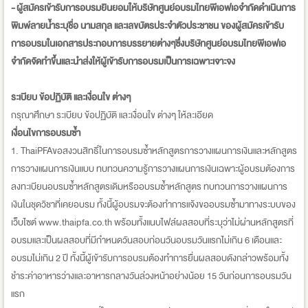
- ผู้สมัครเข้ารับการอบรมยินยอมให้บริษัทศูนย์อบรมไทยพีเอฟเอจำกัดดำเนินการ
พิมพ์ลายน้ำระบุชื่อ นามสกุล และเลขบัตรประจำตัวประชาชน ของผู้สมัครเข้ารับ
การอบรมในเอกสารประกอบการบรรยายต่างๆซึ่งบริษัทศูนย์อบรมไทยพีเอฟเอ
จำกัดจัดทำขึ้นและนำส่งให้ผู้เข้ารับการอบรมเป็นการเฉพาะเจาะจง
ระเบียบ ข้อปฏิบัติ และเงื่อนใข ต่างๆ
กรุณาศึกษา ระเบียบ ข้อปฏิบัติ และเงื่อนใข ต่างๆ ให้ละเอียด
เงื่อนไขการอบรมซ้ำ
1. ThaiPFAขอสงวนสิทธิ์ในการอบรมซ้ำหลักสูตรการวางแผนการเงินและหลักสูตร
การวางแผนการเงินแบบ ทบทวนความรู้การวางแผนการเงินเฉพาะผู้อบรมต้องการ
ลงทะเบียนอบรมซ้ำหลักสูตรเดิมหรืออบรมซ้ำหลักสูตร ทบทวนการวางแผนการ
เงินในชุดวิชาที่เคยอบรม ทั้งนี้ผู้อบรมจะต้องทำการแจ้งขออบรมซ้ำมาทางระบบของ
เว็บไซต์ www.thaipfa.co.th พร้อมทั้งแนบไฟล์ผลสอบที่ระบุว่าไม่ผ่านหลักสูตรที่
อบรมและเป็นผลสอบที่มีกำหนดวันสอบก่อนวันอบรมวันแรกไม่เกิน 6 เดือนและ
อบรมไม่เกิน 2 ปี ทั้งนี้ผู้เข้ารับการอบรมต้องทำการยื่นผลสอบดังกล่าวพร้อมทั้ง
ชำระค่าอาหารว่างและอาหารกลางวันล่วงหน้าอย่างน้อย 15 วันก่อนการอบรมวัน
แรก