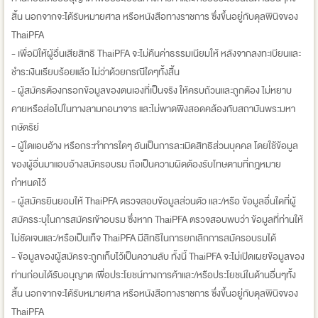
สิ้น นอกจากจะได้รับหมายศาล หรือหนังสือทางราชการ ซึ่งขึ้นอยู่กับดุลพินิจของ
ThaiPFA
- เพื่อมิให้ผู้อื่นเสียสิทธิ ThaiPFA จะไม่คืนค่าธรรมเนียมให้ หลังจากลงทะเบียนและ
ชำระเงินเรียบร้อยแล้ว ไม่ว่าด้วยกรณีใดๆทั้งสิ้น
- ผู้สมัครต้องกรอกข้อมูลของตนเองที่เป็นจริง ให้ครบถ้วนและถูกต้อง ไม่หยาบ
คายหรือส่อไปในทางลามกอนาจาร และไม่พาดพิงสอดคล้องกับสถาบันพระมหา
กษัตริย์
- ผู้ใดแอบอ้าง หรือกระทำการใดๆ อันเป็นการละเมิดสิทธิส่วนบุคคล โดยใช้ข้อมูล
ของผู้อื่นมาแอบอ้างสมัครอบรม ถือเป็นความผิดต้องรับโทษตามที่กฎหมาย
กำหนดไว้
- ผู้สมัครยินยอมให้ ThaiPFA ตรวจสอบข้อมูลส่วนตัว และ/หรือ ข้อมูลอื่นใดที่ผู้
สมัครระบุในการสมัครเข้าอบรม ซึ่งหาก ThaiPFA ตรวจสอบพบว่า ข้อมูลที่ท่านให้
ไม่ชัดเจนและ/หรือเป็นเท็จ ThaiPFA มีสิทธิในการยกเลิกการสมัครอบรมได้
- ข้อมูลของผู้สมัครจะถูกเก็บไว้เป็นความลับ ทั้งนี้ ThaiPFA จะไม่เปิดเผยข้อมูลของ
ท่านก่อนได้รับอนุญาต เพื่อประโยชน์ทางการค้าและ/หรือประโยชน์ในด้านอื่นๆทั้ง
สิ้น นอกจากจะได้รับหมายศาล หรือหนังสือทางราชการ ซึ่งขึ้นอยู่กับดุลพินิจของ
ThaiPFA