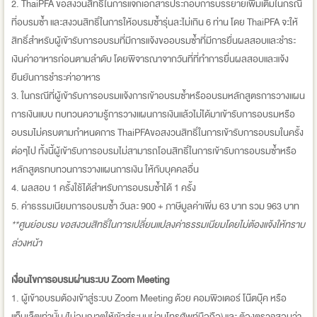
2. ThaiPFA ขอสงวนสิทธิ์ในการแจกเอกสารประกอบการบรรยายเพิ่มเติมในกรณี
ที่อบรมซ้ำ และสงวนสิทธิ์ในการให้อบรมซ้ำรุ่นละไม่เกิน 6 ท่าน โดย ThaiPFA จะให้
สิทธิ์สำหรับผู้เข้ารับการอบรมที่มีการแจ้งขออบรมซ้ำที่มีการยื่นผลสอบและชำระ
เงินค่าอาหารก่อนตามลำดับ โดยพิจารณาจากวันที่ที่ทำการยื่นผลสอบและแจ้ง
ยืนยันการชำระค่าอาหาร
3. ในกรณีที่ผู้เข้ารับการอบรมแจ้งการเข้าอบรมซ้ำหรืออบรมหลักสูตรการวางแผน
การเงินแบบ ทบทวนความรู้การวางแผนการเงินแล้วไม่ได้มาเข้ารับการอบรมหรือ
อบรมไม่ครบตามกำหนดการ ThaiPFAขอสงวนสิทธิ์ในการเข้ารับการอบรมในครั้ง
ต่อๆไป ทั้งนี้ผู้เข้ารับการอบรมไม่สามารถโอนสิทธิ์ในการเข้ารับการอบรมซ้ำหรือ
หลักสูตรทบทวนการวางแผนการเงิน ให้กับบุคคลอื่น
4. ผลสอบ 1 ครั้งใช้ได้สำหรับการอบรมซ้ำได้ 1 ครั้ง
5. ค่าธรรมเนียมการอบรมซ้ำ วันละ 900 + ภาษีมูลค่าเพิ่ม 63 บาท รวม 963 บาท
**
ศูนย์อบรม ขอสงวนสิทธิ์ในการเปลี่ยนแปลงค่าธรรมเนียมโดยไม่ต้องแจ้งให้ทราบ
ล่วงหน้า
เงื่อนไขการอบรมผ่านระบบ Zoom Meeting
1. ผู้เข้าอบรมต้องเข้าสู่ระบบ Zoom Meeting ด้วย คอมพิวเตอร์ โน๊ตบุ๊ค หรือ
แท็บเล็ตเท่านั้น (ไม่อนุญาตให้เข้าสู่ระบบผ่านโทรศัพท์มือถือ) และ ต้องตรวจสอบว่า