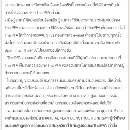
- การสมัครอบรมจะถือว่าเรียบร้อยหรือเสร็จสิ้นการสมัคร เมื่อได้รับการยืนยัน
การชำระเงินกลับจาก ThaiPFA เท่านั้น
- เมื่อผู้สมัครได้สมัครเรียบร้อยแล้ว ผู้สมัครจะได้รับข่าวสารประชาสัมพันธ์ของ
ThaiPFA ทาง e-mail และ/หรือ SMS และ/หรือสื่ออื่นๆที่ ThaiPFA เห็นสมควร ทั้งนี้
ThaiPFA ได้ทำการตรวจจับ Virus ก่อนการส่ง e-mail ข่าวสารไปยังท่านทุกครั้ง
ดังนั้นถ้าเครื่องคอมพิวเตอร์ของท่านเกิดผิดปกติอันเนื่องมากจากติด Virus หรือ
Spam mail ThaiPFA ไม่รับผิดชอบใดๆทั้งสิ้น
- ThaiPFA ขอสงวนสิทธิในการจัดอบรมในกรณีที่มีผู้สมัครไม่ครบตามจำนวนที่
ThaiPFA เห็นสมควร รวมทั้ง ThaiPFA ขอสงวนสิทธิในการเปลี่ยนแปลงวิทยากรผู้
ทำการอบรมตามที่เห็นสมควร
- ในกรณีที่ผู้เข้าอบรมยังชำระค่าธรรมเนียมไม่ครบตามจำนวนหรือยังไม่ได้นำส่ง
หลักฐานอื่นๆที่เกี่ยวข้องเช่น สำเนาบัตรพนักงานที่เป็นสมาชิกสมาคมนักวางแผน
การเงินไทย ที่ยังไม่หมดอายุ หรือ หนังสือหักภาษี ณ ที่จ่าย ศูนย์อบรม ฯ จะไม่
สามารถดำเนินการส่งรายชื่อว่าผ่านการอบรมเพื่อสมัครทดสอบต่อไปได้
- ขอสงวนสิทธ์ในการสมัครหลักสูตรเตรียมความพร้อมเพื่อสอบ ชุดวิชาที่ 6 การ
จัดทำแผนแบบองค์รวม (FINANCIAL PLAN CONSTRUCTION) เฉพาะ
ผู้เข้าที่เคย
อบรมหลักสูตรการวางแผนการเงินชุดวิชาที่ 6 กับศูนย์อบรมThaiPFA เท่านั้น