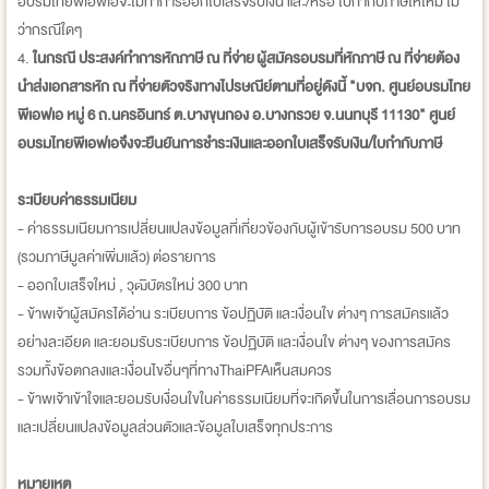
อบรมไทยพีเอฟเอจะไม่ทำการออกใบเสร็จรับเงิน และ/หรือ ใบกำกับภาษีให้ใหม่ ไม่
ว่ากรณีใดๆ
4.
ในกรณี ประสงค์ทำการหักภาษี ณ ที่จ่าย ผู้สมัครอบรมที่หักภาษี ณ ที่จ่ายต้อง
นำส่งเอกสารหัก ณ ที่จ่ายตัวจริงทางไปรษณีย์ตามที่
อยู่ดังนี้ "บจก. ศูนย์อบรมไทย
พีเอฟเอ หมู่ 6 ถ.นครอินทร์ ต.บางขุนกอง อ.บางกรวย จ.นนทบุรี 11130" ศูนย์
อบรมไทยพีเอฟเอจึงจะยืนยั
นการชำระเงินและออกใบเสร็จรั
บเงิน/ใบกำกับภาษี
ระเบียบค่าธรรมเนียม
- ค่าธรรมเนียมการเปลี่ยนแปลงข้อมูลที่เกี่ยวข้องกับผู้เข้ารับการอบรม 500 บาท
(รวมภาษีมูลค่าเพิ่มแล้ว) ต่อรายการ
- ออกใบเสร็จใหม่ , วุฒิบัตรใหม่ 300 บาท
- ข้าพเจ้าผู้สมัครได้อ่าน ระเบียบการ ข้อปฏิบัติ และเงื่อนใข ต่างๆ การสมัครแล้ว
อย่างละเอียด และยอมรับระเบียบการ ข้อปฏิบัติ และเงื่อนใข ต่างๆ ของการสมัคร
รวมทั้งข้อตกลงและเงื่อนไขอื่นๆที่ทางThaiPFAเห็นสมควร
- ข้าพเจ้าเข้าใจและยอมรับเงื่อนใขในค่าธรรมเนียมที่จะเกิดขึ้นในการเลื่อนการอบรม
และเปลี่ยนแปลงข้อมูลส่วนตัวและข้อมูลใบเสร็จทุกประการ
หมายเหตุ