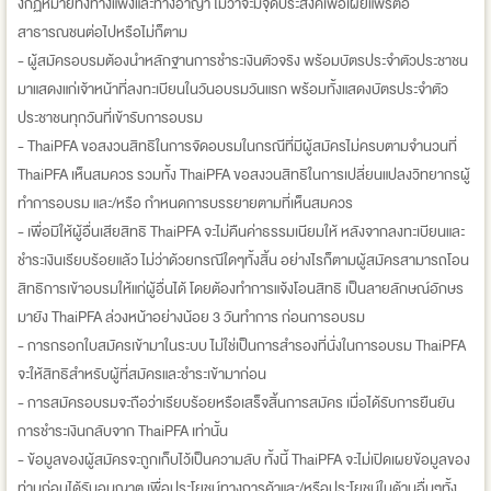
งกฏหมายทั้งทางแพ่งและทางอาญา ไม่ว่าจะมีจุดประสงค์เพื่อเผยแพร่ต่อ
สาธารณชนต่อไปหรือไม่ก็ตาม
- ผู้สมัครอบรมต้องนำหลักฐานการชำระเงินตัวจริง พร้อมบัตรประจำตัวประชาชน
มาแสดงแก่เจ้าหน้าที่ลงทะเบียนในวันอบรมวันแรก พร้อมทั้งแสดงบัตรประจำตัว
ประชาชนทุกวันที่เข้ารับการอบรม
- ThaiPFA ขอสงวนสิทธิในการจัดอบรมในกรณีที่มีผู้สมัครไม่ครบตามจำนวนที่
ThaiPFA เห็นสมควร รวมทั้ง ThaiPFA ขอสงวนสิทธิในการเปลี่ยนแปลงวิทยากรผู้
ทำการอบรม และ/หรือ กำหนดการบรรยายตามที่เห็นสมควร
- เพื่อมิให้ผู้อื่นเสียสิทธิ ThaiPFA จะไม่คืนค่าธรรมเนียมให้ หลังจากลงทะเบียนและ
ชำระเงินเรียบร้อยแล้ว ไม่ว่าด้วยกรณีใดๆทั้งสิ้น อย่างไรก็ตามผู้สมัครสามารถโอน
สิทธิการเข้าอบรมให้แก่ผู้อื่นได้ โดยต้องทำการแจ้งโอนสิทธิ เป็นลายลักษณ์อักษร
มายัง ThaiPFA ล่วงหน้าอย่างน้อย 3 วันทำการ ก่อนการอบรม
- การกรอกใบสมัครเข้ามาในระบบ ไม่ใช่เป็นการสำรองที่นั่งในการอบรม ThaiPFA
จะให้สิทธิสำหรับผู้ที่สมัครและชำระเข้ามาก่อน
- การสมัครอบรมจะถือว่าเรียบร้อยหรือเสร็จสิ้นการสมัคร เมื่อได้รับการยืนยัน
การชำระเงินกลับจาก ThaiPFA เท่านั้น
- ข้อมูลของผู้สมัครจะถูกเก็บไว้เป็นความลับ ทั้งนี้ ThaiPFA จะไม่เปิดเผยข้อมูลของ
ท่านก่อนได้รับอนุญาต เพื่อประโยชน์ทางการค้าและ/หรือประโยชน์ในด้านอื่นๆทั้ง