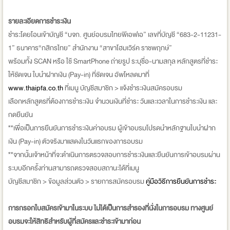
รายละเอียดการชำระเงิน
ชำระโดยโอนเข้าบัญชี “บจก. ศูนย์อบรมไทยพีเอฟเอ” เลขที่บัญชี “683-2-11231-
1” ธนาคาร“กสิกรไทย” สำนักงาน “สาขาโฮมเวิร์ค ราชพฤกษ์”
พร้อมทั้ง SCAN หรือ ใช้ SmartPhone ถ่ายรูป ระบุชื่อ-นามสกุล หลักสูตรที่ชำระ
ให้ชัดเจน ใบนำฝากเงิน (Pay-in) ที่ชัดเจน อัพโหลดมาที่
www.thaipfa.co.th
ที่เมนู บัญชีสมาชิก > แจ้งชำระเงินสมัครอบรม
เลือกหลักสูตรที่ต้องการชำระเงิน จำนวนเงินที่ชำระ วันและเวลาในการชำระเงิน และ
กดยืนยัน
**เพื่อเป็นการยืนยันการชำระเงิ
นค่าอบรม ผู้เข้าอบรมโปรดนำหลักฐานใบนำฝาก
เงิน (Pay-in) ตัวจริงมาแสดงในวั
นแรกของการอบรม
**จากนั้นเจ้าหน้าที่จะดำเนิ
นการตรวจสอบการชำระเงินและยืนยันการเข้าอบรมผ่าน
ระบบอีกครั้งท่านสามารถตรวจสอบสถานะได้ที่เมนู
บัญชีสมาชิก > ข้อมูลส่วนตัว > รายการสมัครอบรม
คู่มือวิธีการยืนยันการชำระ
การกรอกใบสมัครเข้ามาในระบบ ไม่ได้เป็นการสำรองที่นั่
งในการอบรม ทางศูนย์
อบรมจะให้สิทธิสำหรับผู้
ที่สมัครและชำระเข้ามาก่อน