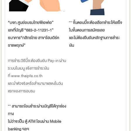
“บจก.ศูนย์อบรมไทยพีเอฟเอ”
**
ขั้นตอนนี้จะต้องเลือกชำระให้เสร็จ
เลขที่บัญชี “683-2-11231-1”
ในขั้นตอนการสมัครเลย
ธนาคาร“กสิกรไทย สาขาโฮมเวิร์ค
และไม่ต้องยืนยันหลักฐานการชำระ
ราชพฤกษ์”
เงิน
การชำระวิธีนี้จะต้องยืนยัน Pay-in ผ่าน
ระบบในเมนู แจ้งการชำระเงิน
ที่ www.thaipfa.co.th
และนำตัวจริงหรือสำเนามาแสดงในวัน
แรกของการอบรม
**
สามารถโอนชำระผ่านบัญชีได้ทุกช่อง
ทาง
ไม่ว่าจะเป็น ตู้ ATM โอนผ่าน Mobile
banking ฯลฯ