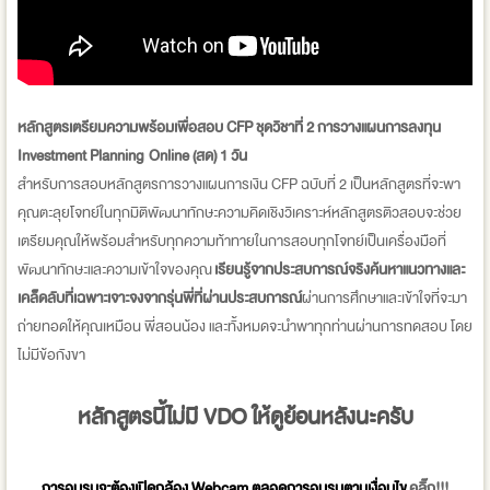
หลักสูตรเตรียมความพร้อมเพื่อสอบ CFP ชุดวิชาที่ 2 การวางแผนการลงทุน
Investment Planning Online (สด) 1 วัน
สำหรับการสอบหลักสูตรการวางแผนการเงิน CFP ฉบับที่ 2 เป็นหลักสูตรที่จะพา
คุณตะลุยโจทย์ในทุกมิติพัฒนาทักษะความคิดเชิงวิเคราะห์หลักสูตรติวสอบจะช่วย
เตรียมคุณให้พร้อมสำหรับทุกความท้าทายในการสอบทุกโจทย์เป็นเครื่องมือที่
พัฒนาทักษะและความเข้าใจของคุณ
เรียนรู้จากประสบการณ์จริงค้นหาแนวทางและ
เคล็ดลับที่เฉพาะเจาะจงจากรุ่นพี่ที่ผ่านประสบการณ์
ผ่านการศึกษาและเข้าใจที่จะมา
ถ่ายทอดให้คุณเหมือน พี่สอนน้อง และทั้งหมดจะนำพาทุกท่านผ่านการทดสอบ โดย
ไม่มีข้อกังขา
หลักสูตรนี้ไม่มี VDO ให้ดูย้อนหลังนะครับ
การอบรมจะต้องเปิดกล้อง Webcam ตลอดการอบรมตามเงื่อนไข
คลิ๊ก!!!