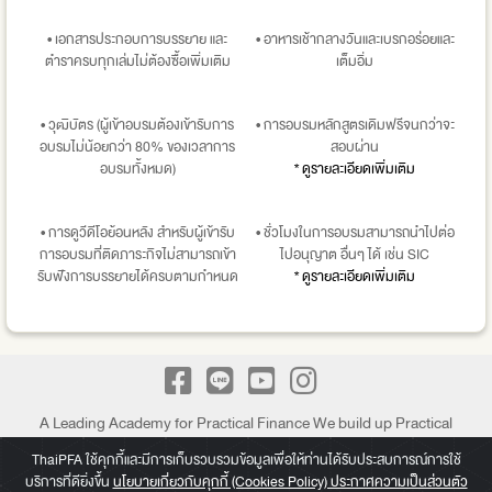
• เอกสารประกอบการบรรยาย และ
• อาหารเช้ากลางวันและเบรกอร่อยและ
ตำราครบทุกเล่มไม่ต้องซื้อเพิ่มเติม
เต็มอิ่ม
• วุฒิบัตร (ผู้เข้าอบรมต้องเข้ารับการ
• การอบรมหลักสูตรเดิมฟรีจนกว่าจะ
อบรมไม่น้อยกว่า 80% ของเวลาการ
สอบผ่าน
อบรมทั้งหมด)
* ดูรายละเอียดเพิ่มเติม
• การดูวีดีโอย้อนหลัง สำหรับผู้เข้ารับ
• ชั่วโมงในการอบรมสามารถนำไปต่อ
การอบรมที่ติดภาระกิจไม่สามารถเข้า
ไปอนุญาต อื่นๆ ได้ เช่น SIC
รับฟังการบรรยายได้ครบตามกำหนด
* ดูรายละเอียดเพิ่มเติม
A Leading Academy for Practical Finance We build up Practical
knowledge beyond a paper of Certificate
ThaiPFA ใช้คุกกี้และมีการเก็บรวบรวมข้อมูลเพื่อให้ท่านได้รับประสบการณ์การใช้
Copyright © 2026 Thai Professional Finance Academy (ThaiPFA)
บริการที่ดียิ่งขึ้น
นโยบายเกี่ยวกับคุกกี้ (Cookies Policy) ประกาศความเป็นส่วนตัว