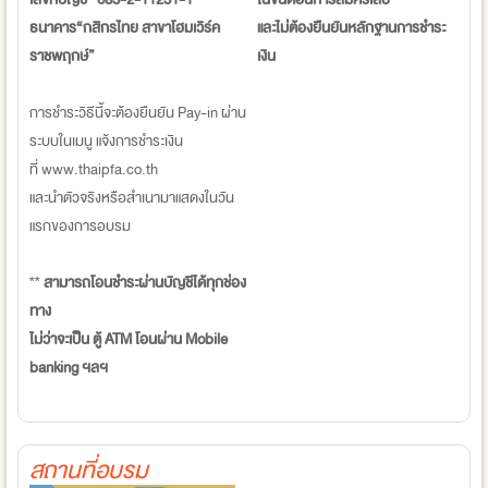
ธนาคาร“กสิกรไทย สาขาโฮมเวิร์ค
และไม่ต้องยืนยันหลักฐานการชำระ
ราชพฤกษ์”
เงิน
การชำระวิธีนี้จะต้องยืนยัน Pay-in ผ่าน
ระบบในเมนู แจ้งการชำระเงิน
ที่ www.thaipfa.co.th
และนำตัวจริงหรือสำเนามาแสดงในวัน
แรกของการอบรม
**
สามารถโอนชำระผ่านบัญชีได้ทุกช่อง
ทาง
ไม่ว่าจะเป็น ตู้ ATM โอนผ่าน Mobile
banking ฯลฯ
สถานที่อบรม