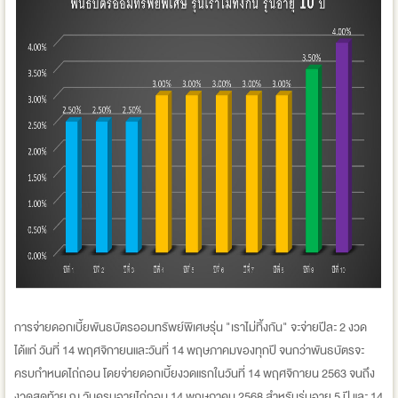
การจ่ายดอกเบี้ยพันธบัตรออมทรัพย์พิเศษรุ่น "เราไม่ทิ้งกัน" จะจ่ายปีละ 2 งวด
ได้แก่ วันที่ 14 พฤศจิกายนและวันที่ 14 พฤษภาคมของทุกปี จนกว่าพันธบัตรจะ
ครบกำหนดไถ่ถอน โดยจ่ายดอกเบี้ยงวดแรกในวันที่ 14 พฤศจิกายน 2563 จนถึง
งวดสุดท้าย ณ วันครบอายุไถ่ถอน 14 พฤษภาคม 2568 สำหรับรุ่นอายุ 5 ปี และ 14