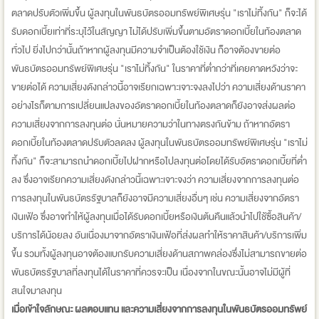
ตลาดปรับตัวเพิ่มขึ้น ผู้ลงทุนในพันธบัตรออมทรัพย์พิเศษรุ่น "เราไม่ทิ้งกัน" ก็จะได้
รับดอกเบี้ยเท่าที่ระบุไว้ในสัญญา ไม่ได้ปรับเพิ่มขึ้นตามอัตราดอกเบี้ยในท้องตลาด
ทั่วไป ยิ่งไปกว่านั้นถ้าหากผู้ลงทุนมีความจำเป็นต้องใช้เงิน ก็อาจต้องขายต่อ
พันธบัตรออมทรัพย์พิเศษรุ่น "เราไม่ทิ้งกัน" ในราคาที่ต่ำกว่าที่เคยคาดหวังว่าจะ
ขายต่อได้ ความเสี่ยงดังกล่าวนี้อาจเรียกเฉพาะเจาะจงลงไปว่า ความเสี่ยงด้านราคา
อย่างไรก็ตามการเปลี่ยนแปลงของอัตราดอกเบี้ยในท้องตลาดก็ยังอาจส่งผลต่อ
ความเสี่ยงจากการลงทุนต่อ นั่นหมายความว่าในทางตรงกันข้าม ถ้าหากอัตรา
ดอกเบี้ยในท้องตลาดปรับตัวลดลง ผู้ลงทุนในพันธบัตรออมทรัพย์พิเศษรุ่น "เราไม่
ทิ้งกัน" ก็จะสามารถนำดอกเบี้ยไปฝากหรือไปลงทุนต่อโดยได้รับอัตราดอกเบี้ยที่ต่ำ
ลง ซึ่งอาจเรียกความเสี่ยงดังกล่าวนี้เฉพาะเจาะจงว่า ความเสี่ยงจากการลงทุนต่อ
การลงทุนในพันธบัตรรัฐบาลก็ยังอาจมีความเสี่ยงอื่นๆ เช่น ความเสี่ยงจากอัตรา
เงินเฟ้อ ซึ่งอาจทำให้ผู้ลงทุนเมื่อได้รับดอกเบี้ยหรือเงินต้นคืนแล้วนำไปใช้ซื้อสินค้า/
บริการได้น้อยลง อันเนื่องมาจากอัตราเงินเฟ้อที่ส่งผลทำให้ราคาสินค้า/บริการเพิ่ม
ขึ้น รวมทั้งผู้ลงทุนอาจต้องแบกรับความเสี่ยงด้านสภาพคล่องซึ่งไม่สามารถขายต่อ
พันธบัตรรัฐบาลที่ลงทุนได้ในราคาที่ควรจะเป็น เนื่องจากในขณะนั้นอาจไม่มีผู้ที่
สนใจมาลงทุน
เมื่อเข้าใจลักษณะ ผลตอบแทน และความเสี่ยงจากการลงทุนในพันธบัตรออมทรัพย์