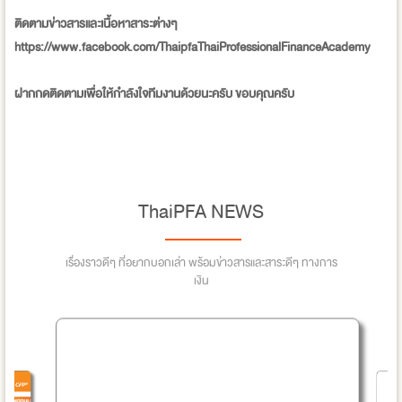
ติดตามข่าวสารและเนื้อหาสาระต่างๆ
https://www.facebook.com/ThaipfaThaiProfessionalFinanceAcademy
ฝากกดติดตามเพื่อให้กำลังใจทีมงานด้วยนะครับ ขอบคุณครับ​
ThaiPFA NEWS
เรื่องราวดีๆ ที่อยากบอกเล่า พร้อมข่าวสารและสาระดีๆ ทางการ
เงิน