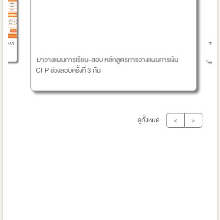
ThaiPF
ำปี 2569
มาวางแผนการเรียน-สอบ หลักสูตรการวางแผนการเงิน
CFP ช่วงสอบครั้งที่ 3 กัน
ดูทั้งหมด
<
>