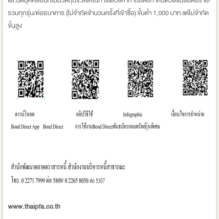
และนิติบุคคลอื่นที่ไม่มีวัตถุประสงค์ในการแสวงหากำไรโดยกำหนดวงเงินซื้อต่อราย/
รวมทุกรุ่น/ต่อธนาคาร (ไม่จำกัดจำนวนครั้งที่เข้าซื้อ) ขั้นต่ำ 1,000 บาท แต่ไม่จำกัด
ขั้นสูง
www.thaipfa.co.th