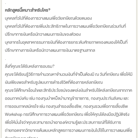
.
หลักสูตรนี้เหมาะสำหรับใคร?
บุคคลทั่วไปที่ต้องการวางแผนเพื่อวัยเกษียณด้วยตนเอง
บุคคลทั่วไปที่ต้องการเพิ่มประสิทธิภาพในการวางแผนเพื่อวัยเกษียณร่วมกับที่
ปรึกษาการเงินหรือนักวางแผนการเงินของตัวเอง
บุคลากรในอุตสาหกรรมการเงินที่ต้องการยกระดับศักยภาพของตนเองให้เป็นที่
ปรึกษาทางการเงินหรือนักวางแผนการเงินมาตรฐานสากล
.
สิ่งที่คุณจะได้รับหลังการอบรม?
คุณจะได้เรียนรู้วิธีการคำนวณหาจำนวนเงินที่จำเป็นต้องมี ณ วันที่เกษียณ เพื่อให้มี
เงินเพียงพอสำหรับรูปแบบการดำรงชีวิตที่ต้องการหลังเกษียณ
คุณจะได้ศึกษาเงื่อนไขและสิทธิประโยชน์ของแหล่งเงินสำหรับใช้หลังเกษียณจากภาค
ออมภาคบังคับ เช่น กองทุนบำเหน็จบำนาญข้าราชการ, กองทุนประกันสังคม และ
การออมภาคสมัครใจ เช่น กองทุนสำรองเลี้ยงชีพ, กองทุนรวมเพื่อการเลี้ยงชีพ
Workshop กรณีศึกษาการวางแผนเพื่อวัยเกษียณ เพื่อให้คุณได้ลงมือปฏิบัติจริง
เพื่อให้มั่นใจว่าคุณจะสามารถนำเอาองค์ความรู้และประสบการณ์ที่ได้รับการ
ถ่ายทอดจากวิทยากรต้นแบบหลักสูตรการวางแผนการเงินไปใช้ในการวางแผนเพื่อ