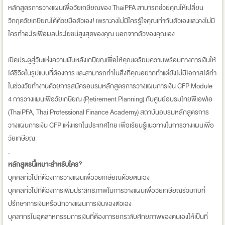
หลักสูตรการวางแผนเพื่อวัยเกษียณของ ThaiPFA สามารถช่วยคุณให้เปลี่ยน
วิกฤตวัยเกษียณได้ด้วยมือตัวเอง! เพราะคงไม่มีใครรู้ใจคุณเท่ากับตัวเองและคงไม่มี
ใครทำอะไรเพื่อผลประโยชน์สูงสุดของคุณ นอกจากตัวของคุณเอง
.
เปิดประตูสู่วันแห่งความฝันหลังเกษียณเพื่อให้คุณเตรียมความพร้อมทางการเงินให้
ได้ชีวิตในรูปแบบที่ต้องการ และสามารถทำในสิ่งที่คุณอยากทำแต่ยังไม่มีโอกาสได้ทำ
ในช่วงวัยทำงานด้วยการสมัครอบรมหลักสูตรการวางแผนการเงิน CFP Module
4 การวางแผนเพื่อวัยเกษียณ (Retirement Planning) กับศูนย์อบรมไทยพีเอฟเอ
(ThaiPFA, Thai Professional Finance Academy) สถาบันอบรมหลักสูตรการ
วางแผนการเงิน CFP แห่งแรกในประเทศไทย เพื่อเรียนรู้แนวทางในการวางแผนเพื่อ
วัยเกษียณ
.
หลักสูตรนี้เหมาะสำหรับใคร?
บุคคลทั่วไปที่ต้องการวางแผนเพื่อวัยเกษียณด้วยตนเอง
บุคคลทั่วไปที่ต้องการเพิ่มประสิทธิภาพในการวางแผนเพื่อวัยเกษียณร่วมกับที่
ปรึกษาการเงินหรือนักวางแผนการเงินของตัวเอง
บุคลากรในอุตสาหกรรมการเงินที่ต้องการยกระดับศักยภาพของตนเองให้เป็นที่