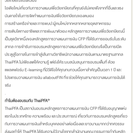
วัยเกษียณของตัวเอง
ไอเดียใหม่เกี่ยวกับการวางแผนเพื่อวัยเกษียณที่คุณยังไม่เคยฟังจากที่อื่นและแรง
บันดาลใจในการจัดทำแผนการเงินเพื่อวัยเกษียณของตนเอง
การสร้างเครือข่ายและการพบปะผู้คนใหม่จากหลากหลายอุตสาหกรรม
การเติบโตทางอาชีพและการพัฒนาตัวเอง หลักสูตรการวางแผนเพื่อวัยเกษียณนี้
เป็นชุดวิชาหนึ่งของหลักสูตรการวางแผนการเงิน CFP ที่ได้รับการยอมรับในระดับ
สากล การเข้ารับการอบรมหลักสูตรการวางแผนเพื่อวัยเกษียณจึงเป็นการเปิด
ประตูสู่โอกาสในการเข้าสู่เส้นทางวิชาชีพนักวางแผนการเงินตามมาตรฐานสากล
ThaiPFA ไม่เพียงแต่ให้ความรู้ แต่ยังให้ระบบสนับสนุนการอบรมเต็มที่ ด้วย
แพลตฟอร์ม E-learning ที่มีวีดีโอให้คุณทบทวนเนื้อหาสำคัญเป็นเวลา 1 ปี และ
โปรแกรมวางแผนการเงิน allaboutFIN ที่จะช่วยให้คุณสามารถวางแผนการเงินได้
จริง
.
ทำไมต้องอบรมกับ ThaiPFA?
ThaiPFA เป็นสถาบันอบรมหลักสูตรการวางแผนการเงิน CFP ที่ได้รับอนุญาตแห่ง
แรกในประเทศไทย ความพร้อม และประสบการณ์ เกี่ยวกับการอบรมหลักสูตรเกี่ยว
กับการวางแผนการเงินสำหรับบุคคลอย่างต่อเนื่องและยาวนานมากกว่าทศวรรษ
ส่งผลทำให้ ThaiPFA ได้รับความไว้วางใจจากสำนักงานคณะกรรมการกำกับหลัก