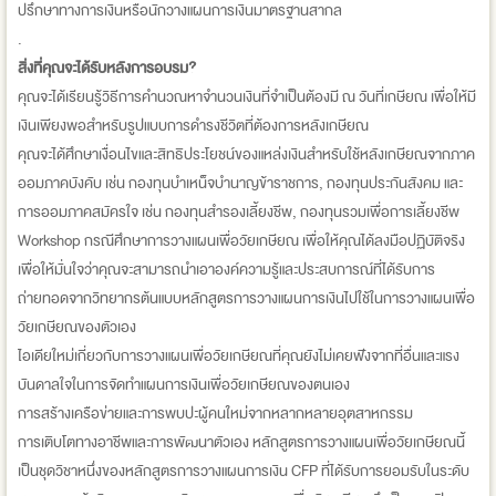
ปรึกษาทางการเงินหรือนักวางแผนการเงินมาตรฐานสากล
.
สิ่งที่คุณจะได้รับหลังการอบรม?
คุณจะได้เรียนรู้วิธีการคำนวณหาจำนวนเงินที่จำเป็นต้องมี ณ วันที่เกษียณ เพื่อให้มี
เงินเพียงพอสำหรับรูปแบบการดำรงชีวิตที่ต้องการหลังเกษียณ
คุณจะได้ศึกษาเงื่อนไขและสิทธิประโยชน์ของแหล่งเงินสำหรับใช้หลังเกษียณจากภาค
ออมภาคบังคับ เช่น กองทุนบำเหน็จบำนาญข้าราชการ, กองทุนประกันสังคม และ
การออมภาคสมัครใจ เช่น กองทุนสำรองเลี้ยงชีพ, กองทุนรวมเพื่อการเลี้ยงชีพ
Workshop กรณีศึกษาการวางแผนเพื่อวัยเกษียณ เพื่อให้คุณได้ลงมือปฏิบัติจริง
เพื่อให้มั่นใจว่าคุณจะสามารถนำเอาองค์ความรู้และประสบการณ์ที่ได้รับการ
ถ่ายทอดจากวิทยากรต้นแบบหลักสูตรการวางแผนการเงินไปใช้ในการวางแผนเพื่อ
วัยเกษียณของตัวเอง
ไอเดียใหม่เกี่ยวกับการวางแผนเพื่อวัยเกษียณที่คุณยังไม่เคยฟังจากที่อื่นและแรง
บันดาลใจในการจัดทำแผนการเงินเพื่อวัยเกษียณของตนเอง
การสร้างเครือข่ายและการพบปะผู้คนใหม่จากหลากหลายอุตสาหกรรม
การเติบโตทางอาชีพและการพัฒนาตัวเอง หลักสูตรการวางแผนเพื่อวัยเกษียณนี้
เป็นชุดวิชาหนึ่งของหลักสูตรการวางแผนการเงิน CFP ที่ได้รับการยอมรับในระดับ