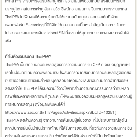
สากล การเข้ารับการอบรมหลักสูตรการวางแผนเพื่อวัยเกษียณจึงเป็นการเปิด
ประตูสู่โอกาสในการเข้าสู่เส้นทางวิชาชีพนักวางแผนการเงินตามมาตรฐานสากล
ThaiPFA ไม่เพียงแต่ให้ความรู้ แต่ยังให้ระบบสนับสนุนการอบรมเต็มที่ ด้วย
แพลตฟอร์ม E-learning ที่มีวีดีโอให้คุณทบทวนเนื้อหาสำคัญเป็นเวลา 1 ปี และ
โปรแกรมวางแผนการเงิน allaboutFIN ที่จะช่วยให้คุณสามารถวางแผนการเงินได้
จริง
.
ทำไมต้องอบรมกับ ThaiPFA?
ThaiPFA เป็นสถาบันอบรมหลักสูตรการวางแผนการเงิน CFP ที่ได้รับอนุญาตแห่ง
แรกในประเทศไทย ความพร้อม และประสบการณ์ เกี่ยวกับการอบรมหลักสูตรเกี่ยว
กับการวางแผนการเงินสำหรับบุคคลอย่างต่อเนื่องและยาวนานมากกว่าทศวรรษ
ส่งผลทำให้ ThaiPFA ได้รับความไว้วางใจจากสำนักงานคณะกรรมการกำกับหลัก
ทรัพย์และตลาดหลักทรัพย์ (ก.ล.ต.) ให้พัฒนาและจัดอบรมหลักสูตรต้นแบบความรู้
การเงินการลงทุน ( ดูข้อมูลเพิ่มเติมได้ที่
https://www.sec.or.th/TH/Pages/Activities.aspx?SECID=10251 )
ThaiPFA ส่งผ่านความรู้ จากวิทยากรต้นแบบผู้เชี่ยวชาญ ที่มีประสบการณ์สูงใน
สถาบันการเงินชั้นนำในประเทศไทย ที่ได้รับการยอมรับเกี่ยวกับการวางแผนการเงิน
อย่างสูงในอุตสาหกรรมการเงิน ทำให้คุณจะได้รับคำแนะนำที่เป็นประโยชน์ และ