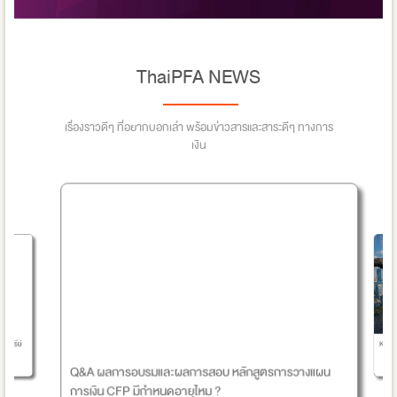
ThaiPFA NEWS
เรื่องราวดีๆ ที่อยากบอกเล่า พร้อมข่าวสารและสาระดีๆ ทางการ
เงิน
KOSPI จ
(ซีรี่ย์
Q&A ผลการอบรมและผลการสอบ หลักสูตรการวางแผน
การเงิน CFP มีกำหนดอายุไหม ?