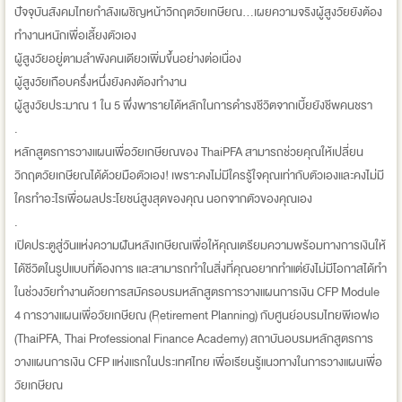
ปัจจุบันสังคมไทยกำลังเผชิญหน้าวิกฤตวัยเกษียณ...เผยความจริงผู้สูงวัยยังต้อง
ทำงานหนักเพื่อเลี้ยงตัวเอง
ผู้สูงวัยอยู่ตามลำพังคนเดียวเพิ่มขึ้นอย่างต่อเนื่อง
ผู้สูงวัยเกือบครึ่งหนึ่งยังคงต้องทำงาน
ผู้สูงวัยประมาณ 1 ใน 5 พึ่งพารายได้หลักในการดำรงชีวิตจากเบี้ยยังชีพคนชรา
.
หลักสูตรการวางแผนเพื่อวัยเกษียณของ ThaiPFA สามารถช่วยคุณให้เปลี่ยน
วิกฤตวัยเกษียณได้ด้วยมือตัวเอง! เพราะคงไม่มีใครรู้ใจคุณเท่ากับตัวเองและคงไม่มี
ใครทำอะไรเพื่อผลประโยชน์สูงสุดของคุณ นอกจากตัวของคุณเอง
.
เปิดประตูสู่วันแห่งความฝันหลังเกษียณเพื่อให้คุณเตรียมความพร้อมทางการเงินให้
ได้ชีวิตในรูปแบบที่ต้องการ และสามารถทำในสิ่งที่คุณอยากทำแต่ยังไม่มีโอกาสได้ทำ
ในช่วงวัยทำงานด้วยการสมัครอบรมหลักสูตรการวางแผนการเงิน CFP Module
4 การวางแผนเพื่อวัยเกษียณ (Retirement Planning) กับศูนย์อบรมไทยพีเอฟเอ
(ThaiPFA, Thai Professional Finance Academy) สถาบันอบรมหลักสูตรการ
วางแผนการเงิน CFP แห่งแรกในประเทศไทย เพื่อเรียนรู้แนวทางในการวางแผนเพื่อ
วัยเกษียณ