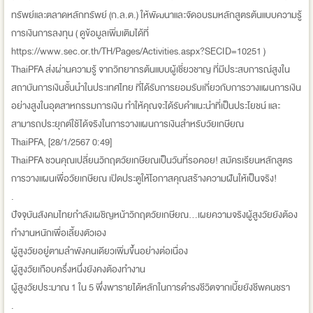
ทรัพย์และตลาดหลักทรัพย์ (ก.ล.ต.) ให้พัฒนาและจัดอบรมหลักสูตรต้นแบบความรู้
การเงินการลงทุน ( ดูข้อมูลเพิ่มเติมได้ที่
https://www.sec.or.th/TH/Pages/Activities.aspx?SECID=10251 )
ThaiPFA ส่งผ่านความรู้ จากวิทยากรต้นแบบผู้เชี่ยวชาญ ที่มีประสบการณ์สูงใน
สถาบันการเงินชั้นนำในประเทศไทย ที่ได้รับการยอมรับเกี่ยวกับการวางแผนการเงิน
อย่างสูงในอุตสาหกรรมการเงิน ทำให้คุณจะได้รับคำแนะนำที่เป็นประโยชน์ และ
สามารถประยุกต์ใช้ได้จริงในการวางแผนการเงินสำหรับวัยเกษียณ
ThaiPFA, [28/1/2567 0:49]
ThaiPFA ชวนคุณเปลี่ยนวิกฤตวัยเกษียณเป็นวันที่รอคอย! สมัครเรียนหลักสูตร
การวางแผนเพื่อวัยเกษียณ เปิดประตูให้โอกาสคุณสร้างความฝันให้เป็นจริง!
.
ปัจจุบันสังคมไทยกำลังเผชิญหน้าวิกฤตวัยเกษียณ...เผยความจริงผู้สูงวัยยังต้อง
ทำงานหนักเพื่อเลี้ยงตัวเอง
ผู้สูงวัยอยู่ตามลำพังคนเดียวเพิ่มขึ้นอย่างต่อเนื่อง
ผู้สูงวัยเกือบครึ่งหนึ่งยังคงต้องทำงาน
ผู้สูงวัยประมาณ 1 ใน 5 พึ่งพารายได้หลักในการดำรงชีวิตจากเบี้ยยังชีพคนชรา
.