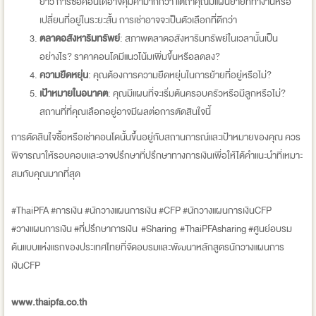
ยาว การซื้อคอนโดอาจคุ้มค่ามากกว่า แต่ถ้าคุณมีแผนย้ายที่ทำงานหรือ
เปลี่ยนที่อยู่ในระยะสั้น การเช่าอาจจะเป็นตัวเลือกที่ดีกว่า
ตลาดอสังหาริมทรัพย์
: สภาพตลาดอสังหาริมทรัพย์ในเวลานั้นเป็น
อย่างไร? ราคาคอนโดมีแนวโน้มเพิ่มขึ้นหรือลดลง?
ความยืดหยุ่น
: คุณต้องการความยืดหยุ่นในการย้ายที่อยู่หรือไม่?
เป้าหมายในอนาคต
: คุณมีแผนที่จะเริ่มต้นครอบครัวหรือมีลูกหรือไม่?
สถานที่ที่คุณเลือกอยู่อาจมีผลต่อการตัดสินใจนี้
การตัดสินใจซื้อหรือเช่าคอนโดนั้นขึ้นอยู่กับสถานการณ์และเป้าหมายของคุณ ควร
พิจารณาให้รอบคอบและอาจปรึกษาที่ปรึกษาทางการเงินเพื่อให้ได้คำแนะนำที่เหมาะ
สมกับคุณมากที่สุด
#ThaiPFA #การเงิน #นักวางแผนการเงิน #CFP #นักวางแผนการเงินCFP
#วางแผนการเงิน #ที่ปรึกษาการเงิน #Sharing #ThaiPFAsharing #ศูนย์อบรม
ต้นแบบแห่งแรกของประเทศไทยที่จัดอบรมและพัฒนาหลักสูตรนักวางแผนการ
เงินCFP
www.thaipfa.co.th