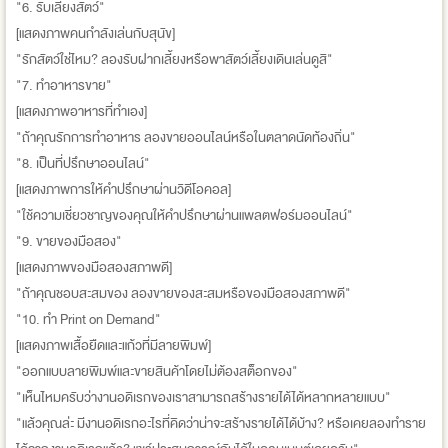
"6. รับเลี้ยงสัตว์"
[แสดงภาพคนกำลังเล่นกับสุนัข]
"รักสัตว์ใช่ไหม? ลองรับฝากเลี้ยงหรือพาสัตว์เลี้ยงเดินเล่นดูสิ"
"7. ทำอาหารขาย"
[แสดงภาพอาหารที่ทำเอง]
"ถ้าคุณรักการทำอาหาร ลองขายออนไลน์หรือในตลาดนัดท้องถิ่น"
"8. เป็นที่ปรึกษาออนไลน์"
[แสดงภาพการให้คำปรึกษาผ่านวิดีโอคอล]
"ใช้ความเชี่ยวชาญของคุณให้คำปรึกษาผ่านแพลตฟอร์มออนไลน์"
"9. ขายของมือสอง"
[แสดงภาพของมือสองสภาพดี]
"ถ้าคุณชอบสะสมของ ลองขายของสะสมหรือของมือสองสภาพดี"
"10. ทำ Print on Demand"
[แสดงภาพเสื้อยืดและแก้วที่มีลายพิมพ์]
"ออกแบบลายพิมพ์และขายสินค้าโดยไม่ต้องสต็อกของ"
"เห็นไหมครับว่างานอดิเรกของเราสามารถสร้างรายได้ได้หลากหลายแบบ"
"แล้วคุณล่ะ มีงานอดิเรกอะไรที่คิดว่าน่าจะสร้างรายได้ได้บ้าง? หรือเคยลองทำราย