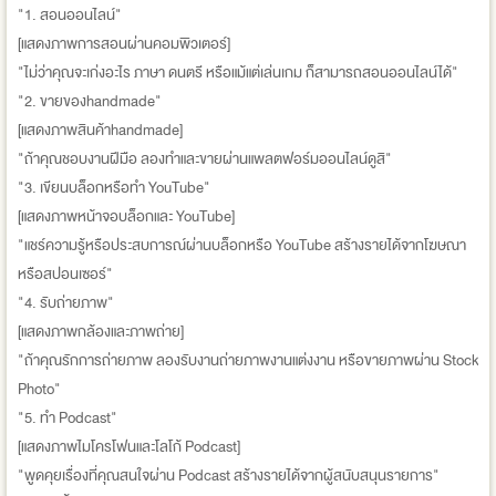
"1. สอนออนไลน์"
[แสดงภาพการสอนผ่านคอมพิวเตอร์]
"ไม่ว่าคุณจะเก่งอะไร ภาษา ดนตรี หรือแม้แต่เล่นเกม ก็สามารถสอนออนไลน์ได้"
"2. ขายของhandmade"
[แสดงภาพสินค้าhandmade]
"ถ้าคุณชอบงานฝีมือ ลองทำและขายผ่านแพลตฟอร์มออนไลน์ดูสิ"
"3. เขียนบล็อกหรือทำ YouTube"
[แสดงภาพหน้าจอบล็อกและ YouTube]
"แชร์ความรู้หรือประสบการณ์ผ่านบล็อกหรือ YouTube สร้างรายได้จากโฆษณา
หรือสปอนเซอร์"
"4. รับถ่ายภาพ"
[แสดงภาพกล้องและภาพถ่าย]
"ถ้าคุณรักการถ่ายภาพ ลองรับงานถ่ายภาพงานแต่งงาน หรือขายภาพผ่าน Stock
Photo"
"5. ทำ Podcast"
[แสดงภาพไมโครโฟนและโลโก้ Podcast]
"พูดคุยเรื่องที่คุณสนใจผ่าน Podcast สร้างรายได้จากผู้สนับสนุนรายการ"