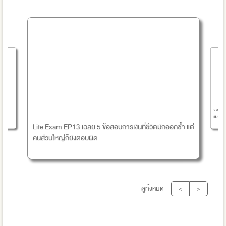
จัดเต็
แบบ 3 เ
Life Exam EP13 เฉลย 5 ข้อสอบการเงินที่ชีวิตมักออกซ้ำ แต่
คนส่วนใหญ่ก็ยังตอบผิด
ดูทั้งหมด
<
>