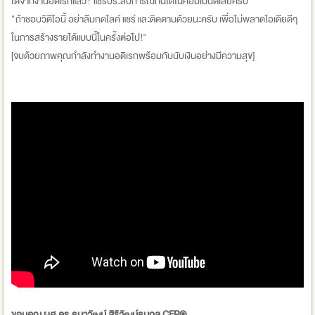
ได้จากงานอดิเรกแล้ว? แชร์ประสบการณ์กันได้ในคอมเมนต์เลยครับ"
"ถ้าชอบวิดีโอนี้ อย่าลืมกดไลค์ แชร์ และติดตามด้วยนะครับ เพื่อไม่พลาดไอเดียดีๆ
ในการสร้างรายได้แบบนี้ในครั้งต่อไป!"
[จบด้วยภาพคุณกำลังทำงานอดิเรกพร้อมกับนับเงินอย่างมีความสุข]
ขอบคุณ ผศ.ดร.ธนาวัฒน์ สิริวัฒน์ธนกุล CFP®