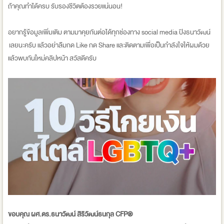
ถ้าคุณทำได้ครบ รับรองชีวิตต้องรวยแน่นอน!
อยากรู้ข้อมูลเพิ่มเติม ตามมาคุยกันต่อได้ทุกช่องทาง social media ปิงธนาวัฒน์
เลยนะครับ แล้วอย่าลืมกด Like กด Share และติดตามเพื่อเป็นกำลังใจให้ผมด้วย
แล้วพบกันใหม่คลิปหน้า สวัสดีครับ
ขอบคุณ ผศ.ดร.ธนาวัฒน์ สิริวัฒน์ธนกุล CFP®