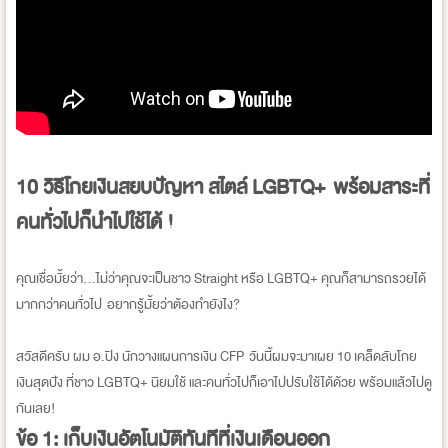
10 วิธีโกยเงินสยบปัญหา สไตล์ LGBTQ+ พร้อมสาระที่
คนทั่วไปก็นำไปใช้ได้ !
คุณเชื่อมั้ยว่า...ไม่ว่าคุณจะเป็นชาว Straight หรือ LGBTQ+ คุณก็สามารถรวยได้
มากกว่าคนทั่วไป อยากรู้มั้ยว่าต้องทำยังไง?
สวัสดีครับ ผม อ.ปิง นักวางแผนการเงิน CFP วันนี้ผมจะมาเผย 10 เคล็ดลับโกย
เงินสุดปัง ที่ชาว LGBTQ+ นิยมใช้ และคนทั่วไปก็เอาไปปรับใช้ได้ด้วย พร้อมแล้วไปดู
กันเลย!
ข้อ 1: เก็บเงินอัตโนมัติทันทีที่เงินเดือนออก