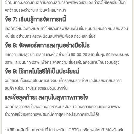
ฝึกฝนทักษะความถนัด ขายความสามารถพิเศษของตนเอง ทำตัวให้โดดเด่นเป็นที่
จดจำ รับรองว่างานและเงินจะไหลมาเทมา
ข้อ 7: เรียนรู้การจัดการหนี้
เลือกก่อหนี้เฉพาะหนี้ดี ที่ทำให้เรามีทรัพย์สินเพิ่ม เช่น หนี้บ้าน หนี้รถ หนี้เรียน ส่วน
หนี้เสีย อย่างบัตรเครดิต ผ่อนสินค้าฟุ่มเฟือย ต้องหลีกเลี่ยง
ข้อ 8: จัดพอร์ตการลงทุนอย่างมือโปร
ทั้งความเสี่ยงสูง ปานกลาง และต่ำ อย่างเช่น 50-30-20 ลงทุนในหุ้น 50%พันธบัตร
30% และเงินฝาก 20% เพื่อกระจายความเสี่ยง แต่ผลตอบแทนโดยรวมยังสูง
ข้อ 9: ใช้เทคโนโลยีให้เป็นประโยชน์
อย่างแอปเก็บเงินอัตโนมัติ แอปจดบันทึกรายรับรายจ่าย แอปเปรียบเทียบราคา
สินค้า จะช่วยเราประหยัดและมีวินัยมากขึ้น
และข้อสุดท้าย: ลงทุนในสุขภาพกายใจ
ออกกำลังกายสม่ำเสมอ กินอาหารมีประโยชน์ ผ่อนคลายความเครียด เพราะ
ร่างกายแข็งแรงคือทรัพย์สินที่มีค่าที่สุด หาอะไรมาทดแทนไม่ได้!
10 วิธีโกยเงินที่ผมแนะนำไปนี้ ไม่ว่าจะเป็น LGBTQ+ หรือเพศไหนก็ใช้ได้จริงครับ