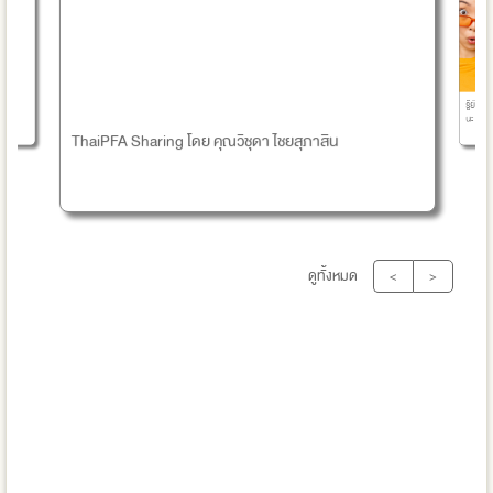
รู้ยังไ
นะ
ThaiPFA Sharing โดย คุณวิชุดา ไชยสุภาสิน
ดูทั้งหมด
<
>