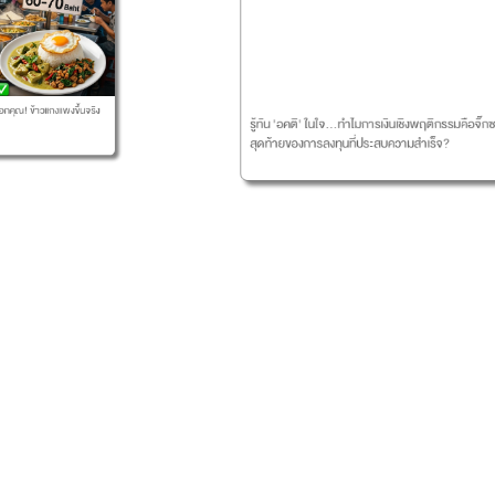
"
งแพงขึ้นจริง
ข
รู้ทัน 'อคติ' ในใจ...ทำไมการเงินเชิงพฤติกรรมคือจิ๊กซอว์ชิ้น
ว
P
สุดท้ายของการลงทุนที่ประสบความสำเร็จ?