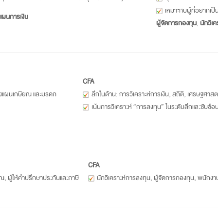
เหมาะกับผู้ที่อยากเป็
แผนการเงิน
ผู้จัดการกองทุน
,
นักวิเค
CFA
วางแผนเกษียณ และมรดก
ลึกในด้าน: การวิเคราะห์การเงิน, สถิติ, เศรษฐศาสตร
เน้นการวิเคราะห์ “การลงทุน” ในระดับลึกและซับซ้อ
CFA
ณ, ผู้ให้คำปรึกษาประกันและภาษี
นักวิเคราะห์การลงทุน, ผู้จัดการกองทุน, พนักงา