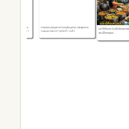
ารอบรม) หลักสูตร
การรวบรวมข้อมูลทางการเงินส่วนบุคคล | หลักสูตรการ
อย่าให้ตัวเลข เงินเฟ้อติดลบ หลอกคุณ! ข้าวแก
รรมเนียมเท่าไร ?
วางแผนการเงิน CFP ชุดวิชาที่ 1 บทที่ 4
และนี่คือเหตุผล...