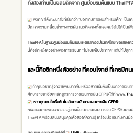
ทั้งสองท่านเป็นผลผลิตจาก ศูนย์อบรมต้นแบบ ThaiPFA ผู
พวกเขาได้พัฒนาสิ่งที่เรียกว่า “บอทเกมการเงินสำหรับเด็ก” เป็นเครื
ปัญหาความเหลื่อมล้ำทางการเงิน แนวคิดของทั้งสองคนจึงไม่ได้เป็นเพี
ThaiPFA ในฐานะศูนย์อบรมต้นแบบแห่งแรกของประเทศไทย ขอแสดงความ
นี่คืออีกหนึ่งตัวอย่างของการเรียนที่ “ไม่จบแค่ใบประกาศ” แต่นำไปส
และนี้คืออีกหนึ่งตัวอย่าง ที่ตอบโจทย์ ที่เคยม
ถ้าคุณอยากรู้จักอาชีพนี้มากขึ้น หรืออยากเริ่มต้นเป็นนักวางแผน
ศึกษารายละเอียดหลักสูตรการวางแผนการเงิน CFP® ได้ที่
www.Thai
หากคุณสนใจเริ่มต้นในเส้นทางนักวางแผนการเงิน CFP®
หรือต้องการพัฒนาตัวเองสู่การเป็น นักวางแผนการเงิน CFP® อย่างม
ThaiPFA พร้อมสนับสนุนคุณด้วยองค์ความรู้ เครื่องมือ และทีมงานมื
สอบถามรายละเอียดได้ที่
LINE :: @thaipfa