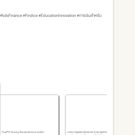
 #KidsFinance #Findice #EducationInnovation #การเงินสำหรับ
PFA Sharing โดย คุณสรากร ละอองแก้ว
มาตรการดูแลและเยียวยาประชาชน สรุปง่ายๆ 2 แนวทางเพิ่ม
แนวทางกา