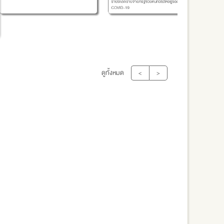
รายได้ลดรายจ่ายที่รัฐช่วยคนทั่วไปให้อยู่รอดในช่วงวิกฤต
แตกต่างแ
COVID-19
ดูทั้งหมด
<
>