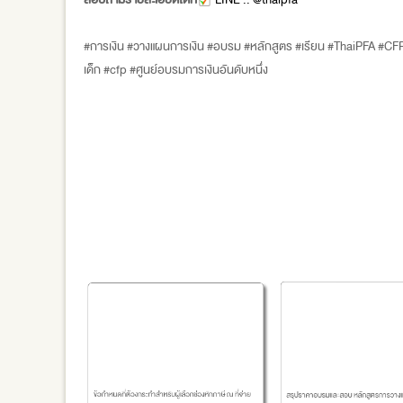
#การเงิน #วางแผนการเงิน #อบรม #หลักสูตร #เรียน #ThaiPFA #CFP
เด็ก #cfp #ศูนย์อบรมการเงินอันดับหนึ่ง
ีวิตเป็นเศรษฐี
ข้อกำหนดที่ต้องกระทำสำหรับผู้เลือกช่องหักภาษี ณ ที่จ่าย
สรุปราคาอบรมและสอบ หลักสูตรการวางแผนกา