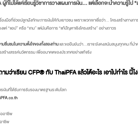
้ที่ไม่ได้แค่เรียนรู้วิชาการวางแผนการเงิน… แต่เลือกจะนำความรู้ไป “
่องมือที่ช่วยปลูกฝังทักษะการเงินให้กับเยาวชน เพราะพวกเขาเชื่อว่า… โครงสร้างทางการเงิ
ยงแค่ “แอป” หรือ “เกม” แต่มันคือการ “แก้ปัญหาเชิงโครงสร้าง” อย่างถาวร
ชื่นชมในความตั้งใจของทั้งสองท่าน
และขอยืนยันว่า…เราจะยังคงสนับสนุนทุกคน ที่นำคว
ู่การสร้างสรรค์นวัตกรรม เพื่ออนาคตของประเทศอย่างแท้จริง
ีคนถามว่าเรียน CFP® กับ ThaiPFA แล้วได้อะไร เอาไปทำไร นี้
การเงินที่ได้รับการรับรองมาตรฐานระดับโลก
PFA.co.th
ืออาชีพ
ออาชีพ