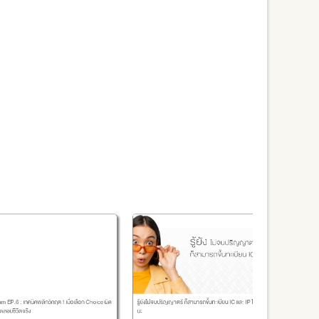
am EP.6 : เทคนิคพลิกวิกฤต ! เมื่อเลือก Choice ผิด
รู้ยังไม่จบปริญญาตรี ก็สามารถขึ้นทะเบียน IC และ IP ได้แล้ว
ศูนย์อบรม Th
อบรมที่มีความ
ดสอบชีวิตจริง
นะ