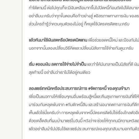
ทำได้ตามนี้ ต่อไปคุณก็จะมีเงินเหลือมากขึ้นไปปิดหนี้ก้อนถัดไปได้สบาย
อย่าลืมนะครับว่าทุกขั้นตอนคือก้าวย่างสู่ #อิสรภาพทางการเงิน ของเ
ส่วนใครถ้ารู้ว่าควบคุมตัวเองไม่อยู่ ก็หยุดใช้บัตรเครดิตซะนะครับ
แล้วหันมาใช้เงินสดหรือบัตรเดบิตแทน
เพื่อช่วยลดหนี้ใหม่ และป้องกันไม
นอกจากนั้นลองเปลี่ยนวิธีคิดและเปลี่ยนนิสัยการใช้จ่ายกันดูนะครับ
เริ่ม #ออมเงิน ลดการใช้จ่ายไม่จำเป็น
และทำให้มันกลายเป็นนิสัยที่ดี เงิน
สุดท้ายนี้ อย่าลืมว่าเราไม่ได้อยู่คนเดียว
ลองแชร์เทคนิคหรือประสบการณ์การ #จัดการหนี้ ของคุณเข้ามา
เพื่อเป็นแนวทางให้เพื่อนๆคนอื่นพร้อมสู้หนี้และคืนสุขภาพการเงินที่ดีให
มาร่วมกันหลุดพ้นจาก #กับดักหนี้สิน และสร้างอนาคตทางการเงินที่ดีก
เห็นแล้วใช่มั้ยครับว่า การหลุดพ้นจากหนี้บัตรเครดิตไม่ใช่เรื่องไกลตัวอ
ด้วยเคล็ดลับที่ผมนำมาแชร์ในวันนี้ หวังว่าจะช่วยให้ทุกคนมีความหวัง
แล้วอย่าลืมนำไปปรับใช้และแชร์ประสบการณ์ของคุณกลับมาบอกกันด้