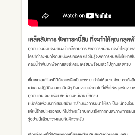
เคล็ดลับการ จัดการหนี้สิน ที่จะทำให้คุณหลุดพ
ทุกคน วันนี้ผมจะมาแนะนำเคล็ดลับการ #จัดการหนี้สิน ที่จะทำให้คุณห
ใครที่กำลังหนักใจกับหนี้บัตรเครดิต หรือไม่รู้จะจัดการหนี้ยังไงให้หายไ
คลิปนี้ทำขึ้นมาเพื่อคุณเลยล่ะครับ เตรียมพร้อมแล้ว ไปดูกันเลยครับ
เริ่มแรกเลย!
ใครที่มีบัตรเครดิตเป็นภาระ มาทำใจให้สบายด้วยการตัดสิน
แล้วลองปฏิบัติตามเทคนิคดีๆ ที่ผมจะแนะนำต่อไปนี้เพื่อให้หลุดพ้นจากหนี
ทุกคนเคยได้ยินเรื่อง #หนี้ดีกับหนี้ร้าย มั้ยครับ
หนี้ดีคือเพื่อนรักที่เสริมสร้าง 'กล้ามเนื้อการเงิน' ให้เรา เป็นหนี้ที่จะช
แต่หนี้ร้ายน่ะเหรอครับ ก็ไม่ต่างอะไรกับแค่มะเร็งที่กัดกินสุขภาพการเงิน
รู้อย่างนี้แล้วมาวางแผนกันดีกว่าครับ
เลือกชำระหนี้ที่มีอัตราดอกเบี้ยสูงเหมือนกินตับกันก่อนเลยนะครับ