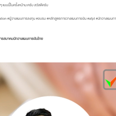
 แบบนี้ในครั้งหน้านะครับ สวัสดีครับ
cation #ผู้วางแผนการลงทุน #อบรม #หลักสูตรการวางแผนการเงิน #afpt #นักวางแผนการ
มการสมาคมนักวางแผนการเงินไทย