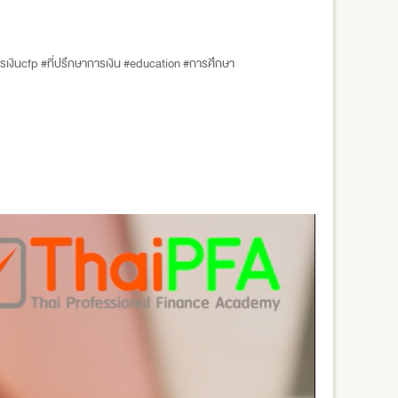
เงินcfp #ที่ปรึกษาการเงิน #education #การศึกษา