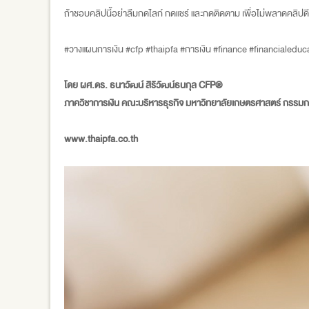
ถ้าชอบคลิปนี้อย่าลืมกดไลก์ กดแชร์ และกดติดตาม เพื่อไม่พลาดคลิปดีๆ
#วางแผนการเงิน #cfp #thaipfa #การเงิน #finance #financialedu
โดย ผศ.ดร. ธนาวัฒน์ สิริวัฒน์ธนกุล CFP®
ภาควิชาการเงิน คณะบริหารธุรกิจ มหาวิทยาลัยเกษตรศาสตร์ กรร
www.thaipfa.co.th