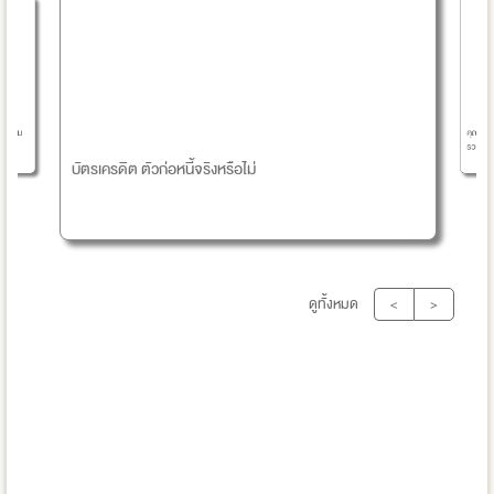
คุณนฤมล บุญสนอง C
รวยจนตาย
บัตรเครดิต ตัวก่อหนี้จริงหรือไม่
ดูทั้งหมด
<
>