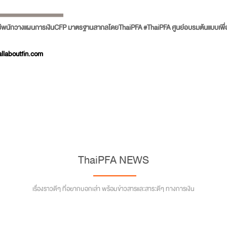
พนักวางแผนการเงินCFP มาตรฐานสากลโดยThaiPFA #ThaiPFA ศูนย์อบรมต้นแบบเพื่อความ
llaboutfin.com
ThaiPFA NEWS
เรื่องราวดีๆ ที่อยากบอกเล่า พร้อมข่าวสารและสาระดีๆ ทางการเงิน