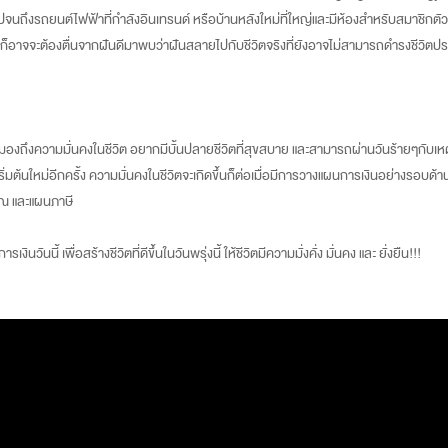
ึงรถยนต์ไฟฟ้าที่กำลังอินเทรนด์ หรือบ้านหลังใหม่ที่ใหญ่และมีห้องสำหรับสมาชิกตัวเล็ก
็อาจจะต้องตื่นจากฝันดีมาพบว่าฝันสลายไปกับชีวิตจริงที่ยังอาจไม่สามารถดำรงชีวิตปร
มองถึงความมั่นคงในชีวิต อยากมีบั้นปลายชีวิตที่สุขสบาย และสามารถผ่านวันร้ายๆกับเหตุการ
เริ่มต้นใหม่อีกครั้ง ความมั่นคงในชีวิตจะเกิดขึ้นก็ต่อเมื่อมีการวางแผนการเงินอย่างรอบ
ยณ และแผนภาษี
ันนี้ เพื่อสร้างชีวิตที่ดีขึ้นในวันพรุ่งนี้ ให้ชีวิตมีความมั่งคั่ง มั่นคง และ ยั่งยืน!!!