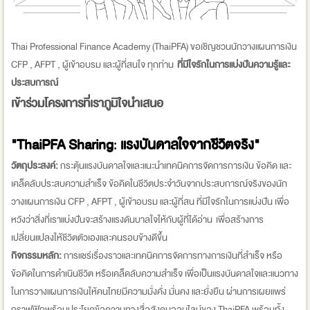
Thai Professional Finance Academy (ThaiPFA) ขอเชิญชวนนักวางแผนการเงิน
CFP , AFPT , ผู้เข้าอบรม และผู้ที่สนใจ ทุกท่าน
ที่มีใจรักในการแบ่งปันความรู้และ
ประสบการณ์
เข้าร่วมโครงการที่เราภูมิใจนำเสนอ
"
ThaiPFA Sharing
:
แรงบันดาลใจจากชีวิตจริง"
วัตถุประสงค์:
กระตุ้นแรงบันดาลใจและแนะนำเทคนิคการจัดการการเงิน ข้อคิด และ
เคล็ดลับประสบความสำเร็จ ข้อคิดในชีวิตประจำวันจากประสบการณ์จริงของนัก
วางแผนการเงิน CFP , AFPT , ผู้เข้าอบรม และผู้ที่สน ที่มีใจรักในการแบ่งปัน เพื่อ
หวังว่าสิ่งที่เราแบ่งปันจะสร้างแรงดันบาลใจให้กับผู้ที่ได้อ่าน เพื่อสร้างการ
เปลี่ยนแปลงให้ชีวิตตัวเองและคนรอบข้างดีขึ้น
กิจกรรมหลัก:
การแชร์เรื่องราวและเทคนิคการจัดการทางการเงินที่สำเร็จ หรือ
ข้อคิดในการดำเนินชีวิต หรือเคล็ดลับความสำเร็จ เพื่อเป็นแรงบันดาลใจและแนวทาง
ในการวางแผนการเงินให้คนไทยมีความมั่งคั่ง มั่นคง และยั่งยืน ผ่านการเผยแพร่
กราฟฟิกพร้อมประโยคข้อความทางสื่อสังคมออนไลน์ของ ThaiPFA พร้อมทั้ง