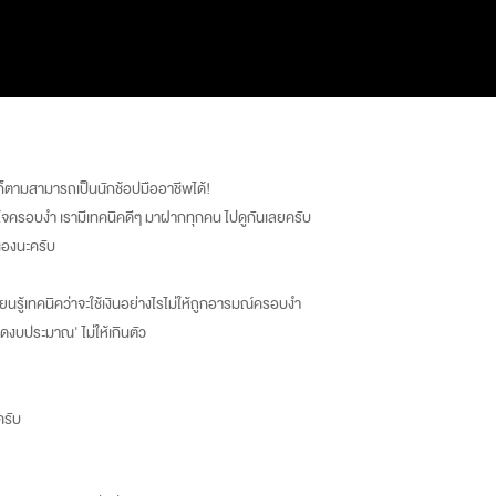
ใครก็ตามสามารถเป็นนักช้อปมืออาชีพได้!
ห้ถูกใจครอบงำ เรามีเทคนิคดีๆ มาฝากทุกคน ไปดูกันเลยครับ
นเองนะครับ
รู้เทคนิคว่าจะใช้เงินอย่างไรไม่ให้ถูกอารมณ์ครอบงำ
ดงบประมาณ' ไม่ให้เกินตัว
ครับ