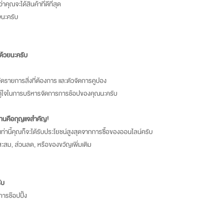
ว่าคุณจะได้สินค้าที่ดีที่สุด
จนะครับ
 ด้วยนะครับ
จัดรายการสิ่งที่ต้องการ และตัวจัดการคูปอง
่อนคู่ใจในการบริหารจัดการการช้อปของคุณนะครับ
อดทนคือกุญแจสำคัญ!
งเท่านี้คุณก็จะได้รับประโยชน์สูงสุดจากการซื้อของออนไลน์ครับ
นนสะสม, ส่วนลด, หรือของขวัญเพิ่มเติม
ับ
ารช๊อปปิ้ง