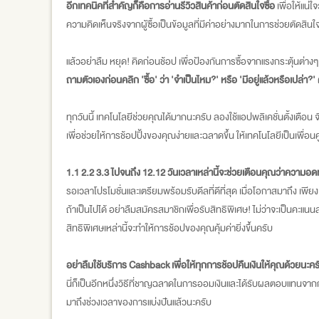
อีกเทคนิคที่สำคัญก็คือการอ่านรีวิวสินค้าก่อนตัดสินใจซื้อ
เพื่อให้แน่ใจ
ความคิดเห็นจริงจากผู้ซื้อเป็นข้อมูลที่มีค่าอย่างมากในการช่วยตัดสินใ
แล้วอย่าลืม หยุด! คิดก่อนช้อป เพื่อป้องกันการซื้อจากแรงกระตุ้นต่างๆ
ถามตัวเองก่อนคลิก 'ซื้อ' ว่า 'จำเป็นไหม?' หรือ 'มีอยู่แล้วหรือเปล่า?'
ทุกวันนิ้ เทคโนโลยีช่วยคุณได้มากนะครับ ลองใช้แอปพลิเคชั่นตั้งเตือน 
เพื่อช่วยให้การช้อปปิ้งของคุณง่ายและฉลาดขึ้น ให้เทคโนโลยีเป็นเพื
1.1 2.2 3.3 ไปจนถึง 12.12 วันเวลาเหล่านี้จะช่วยเตือนคุณว่าความ
รอเวลาโปรโมชั่นและเตรียมพร้อมรับดีลที่ดีที่สุด เมื่อโอกาสมาถึง เพีย
ถ้าเป็นไปได้ อย่าลืมสมัครสมาชิกเพื่อรับสิทธิพิเศษ! ไม่ว่าจะเป็นคะแ
สิทธิพิเศษเหล่านี้จะทำให้การช้อปของคุณคุ้มค่ายิ่งขึ้นครับ
อย่าลืมใช้บริการ Cashback เพื่อให้ทุกการช้อปคืนเงินให้คุณด้วยนะคร
นี่ก็เป็นอีกหนึ่งวิธีที่ชาญฉลาดในการออมเงินและได้รับผลตอบแทนจากก
มาถึงช่วงเวลาของการแบ่งปันแล้วนะครับ