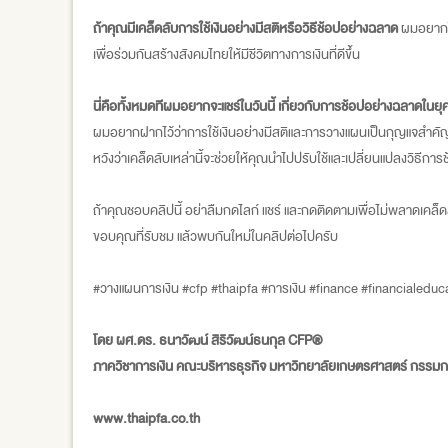
ถ้าคุณมีเคล็ดลับการใช้เงินอย่างมีสติหรือวิธีช้อปอย่างฉลาด
ผมอยากให
เพื่อร่วมกันสร้างสังคมไทยให้มีชีวิตทางการเงินที่ดีขึ้น
นี่คือทั้งหมดทีผมอยากจะแชร์ในวันนี้ เกี่ยวกับการช้อปอย่างฉลาดในยุค
ผมอยากฝากไว้ว่าการใช้เงินอย่างมีสติและการวางแผนเป็นกุญแจสำคัญสู่ก
หวังว่าเคล็ดลับเหล่านี้จะช่วยให้คุณนำไปปรับใช้และเปลี่ยนแปลงวิธีกา
ถ้าคุณชอบคลิปนี้ อย่าลืมกดไลก์ แชร์ และกดติดตามเพื่อไม่พลาดเคล็ดล
ขอบคุณที่รับชม แล้วพบกันใหม่ในคลิปต่อไปครับ
#วางแผนการเงิน #cfp #thaipfa #การเงิน #finance #financialedu
โดย ผศ.ดร. ธนาวัฒน์ สิริวัฒน์ธนกุล CFP®
ภาควิชาการเงิน คณะบริหารธุรกิจ มหาวิทยาลัยเกษตรศาสตร์ กรร
www.thaipfa.co.th