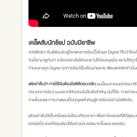
เคล็ดลับนักช้อป ฉบับมีอาชีพ
สวัสดีครับ! ยินดีต้อนรับสู่โลกแห่งการช้อปปิ้งในยุค Digital ที่ไม่ว่า
วันนี้เรามาดูกันว่า จะช้อปอย่างไรให้ฉลาด ไม่ให้เงินหลุดมือ และไม่ใ
ท่ามกลางยุค Digital ทุกการช้อปเป็นเรื่องง่ายดาย เพียงแค่คลิกเท่านั้
แต่อย่าลืมว่า การใช้เงินต้องมีสติด้วยนะครับ
ผมนี้ผมจะชวนทุกคนมาเรียน
ก่อนทุกการช้อป ผมอยากให้ทุกคนไม่ลืมสิ่งสำคัญ นั่นก็คือ 'การกำหน
การตั้งงบและการวางแผนเป็นกุญแจสำคัญสู่การช้อปอย่างมีสติครับ
แล้วอย่าลืมใช้เว็บหรือแอปเปรียบเทียบราคา เพื่อหาข้อเสนอที่ดีที่สุดนะ
เทคนิคนี้จะช่วยให้คุณช้อปได้อย่างประหยัดมากขึ้นเยอะเลยครับ