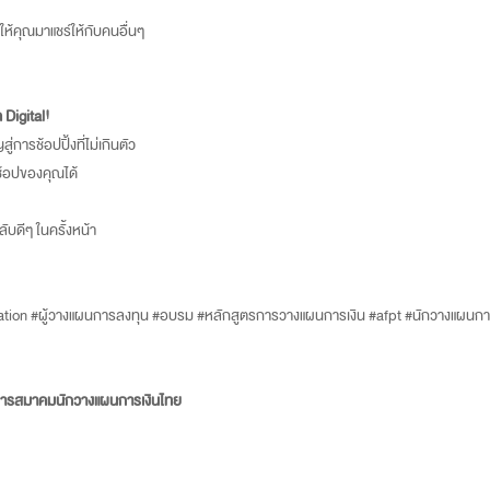
้คุณมาแชร์ให้กับคนอื่นๆ
 Digital!
ารช้อปปิ้งที่ไม่เกินตัว
รช้อปของคุณได้
ับดีๆ ในครั้งหน้า
cation #ผู้วางแผนการลงทุน #อบรม #หลักสูตรการวางแผนการเงิน #afpt #นักวางแผนการ
มการสมาคมนักวางแผนการเงินไทย