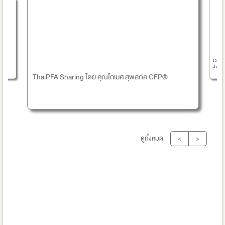
รวม บัญช
FP®
ฝากธนา
ThaiPFA Sharing โดย คุณโกเมศ สุพลภัค CFP®
ดูทั้งหมด
<
>