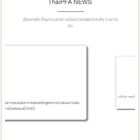
ThaiPFA NEWS
เรื่องราวดีๆ ที่อยากบอกเล่า พร้อมข่าวสารและสาระดีๆ ทางการ
เงิน
การสอบหลักสูตรการวางแผนการเงิน
LGBTQ+ รวมทั้ง First Jobbers มนุษย์เงิ
 2563