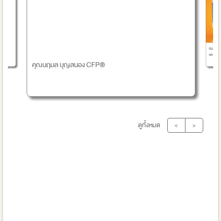
แนวทางก
แตกต่าง
คุณนฤมล บุญสนอง CFP®
ดูทั้งหมด
<
>