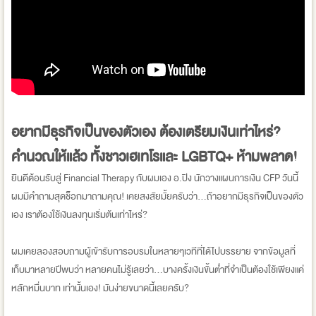
อยากมีธุรกิจเป็นของตัวเอง ต้องเตรียมเงินเท่าไหร่?
คำนวณให้แล้ว ทั้งชาวเฮเทโรและ LGBTQ+ ห้ามพลาด!
ยินดีต้อนรับสู่ Financial Therapy กับผมเอง อ.ปิง นักวางแผนการเงิน CFP วันนี้
ผมมีคำถามสุดช็อกมาถามคุณ! เคยสงสัยมั้ยครับว่า...ถ้าอยากมีธุรกิจเป็นของตัว
เอง เราต้องใช้เงินลงทุนเริ่มต้นเท่าไหร่?
ผมเคยลองสอบถามผู้เข้ารับการอบรมในหลายๆเวทีที่ได้ไปบรรยาย จากข้อมูลที่
เก็บมาหลายปีพบว่า หลายคนไม่รู้เลยว่า...บางครั้งเงินขั้นต่ำที่จำเป็นต้องใช้เพียงแค่
หลักหมื่นบาท เท่านั้นเอง! มันง่ายขนาดนี้เลยครับ?