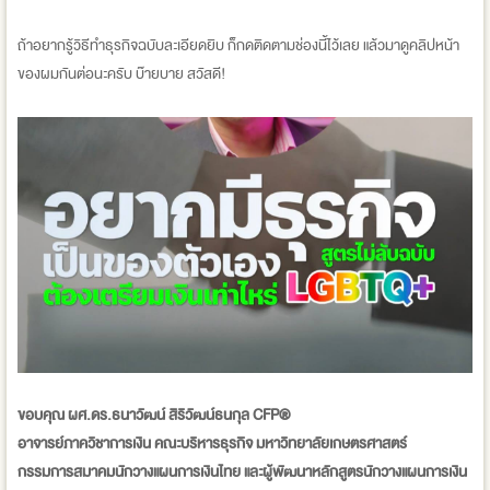
ถ้าอยากรู้วิธีทำธุรกิจฉบับละเอียดยิบ ก็กดติดตามช่องนี้ไว้เลย แล้วมาดูคลิปหน้า
ของผมกันต่อนะครับ บ๊ายบาย สวัสดี!
ขอบคุณ ผศ.ดร.ธนาวัฒน์ สิริวัฒน์ธนกุล CFP®
อาจารย์ภาควิชาการเงิน คณะบริหารธุรกิจ มหาวิทยาลัยเกษตรศาสตร์
กรรมการสมาคมนักวางแผนการเงินไทย และผู้พัฒนาหลักสูตรนักวางแผนการเงิน