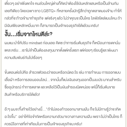
เดี๋ยวๆ อย่าเพิ่งตกใจ คนส่วนใหญ่ต่างก็คิดว่าต้องใช้เงินหลักแสนหรือเป็นล้านกัน
เลยทีเดียว โดยเฉพาะชาว LGBTQ+ ที่หลายครั้งมักรู้สึกว่าถูกตลาดมองข้าม ทำให้
กลัวที่จะก้าวเข้ามาทำธุรกิจ แต่จริงๆ แล้ว ไม่ว่าคุณจะเป็นใคร ไลฟ์สไตล์แบบไหน ถ้า
มีเงินเพียงหลักหมื่นบาท ก็สามารถเป็นเจ้าของธุรกิจได้แล้วนะครับ!
งั้น...เริ่มจากไหนดีล่ะ?
ผมแนะนำให้ปรับ mindset ก่อนเลย คิดซะว่าการเริ่มต้นธุรกิจ ก็เหมือนการเดทนั่น
แหละครับ...เราไม่จำเป็นต้องลงทุนมากตั้งแต่ครั้งแรก แต่ค่อยๆ เรียนรู้และพัฒนา
ความสัมพันธ์กันไปเรื่อยๆ
ขั้นตอนต่อไปคือ สำรวจตัวเองว่าชอบหรือถนัดอะไร เช่น การทำขนม การออกแบบ
เสื้อผ้า หรือการสอนออนไลน์...จากนั้นก็แบ่งเงินลงทุนออกเป็นงบประมาณสำหรับ
ซื้ออุปกรณ์ ทำการตลาด และเหลือไว้เป็นเงินสำรองนิดหน่อย แค่นี้ก็เริ่มต้นขาย
สินค้าหรือบริการได้แล้ว!
อ๊ะๆ ผมจะทิ้งท้ายไว้อย่างนี้..."ถ้าไม่ลองก้าวออกมาสานฝัน ก็จะไม่มีทางรู้ว่าจะเกิด
อะไรขึ้น" อย่าให้ข้อจำกัดหรือความกลัวมาขวางทางความฝัน เพราะไม่ว่าเป็นใคร ก็
ควรมีโอกาสที่เท่าเทียมในการเป็นเจ้าของธุรกิจนะครับ!