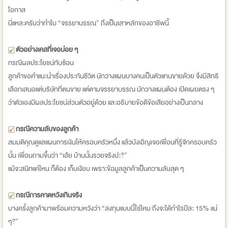
โอกาส
นี่แหละครับว่าทำไม “จรรยาบรรณ” ถึงเป็นเสาหลักของอาชีพนี้
ตัวอย่างเคสที่เจอบ่อย ๆ
กรณีผลประโยชน์ทับซ้อน
ลูกค้าขอคำแนะนำเรื่องประกันชีวิต นักวางแผนบางคนเป็นตัวแทนขายด้วย จึงมีสิทธิ
เลือกเสนอแต่บริษัทที่ตนขาย แต่ตามจรรยาบรรณ นักวางแผนต้อง เปิดเผยตรง ๆ
ว่าตัวเองมีผลประโยชน์ส่วนตัวอยู่ด้วย และอธิบายข้อดีข้อเสียอย่างเป็นกลาง
กรณีความลับของลูกค้า
สมมติคุณดูแลแผนการเงินให้ครอบครัวหนึ่ง แล้วบังเอิญเจอเพื่อนที่รู้จักครอบครัว
นั้น เพื่อนถามขึ้นว่า “เฮ้ย บ้านนั้นรวยจริงปะ?”
แม้จะสนิทแค่ไหน ก็ต้อง เก็บเงียบ เพราะข้อมูลลูกค้าเป็นความลับสุด ๆ
กรณีการคาดหวังเกินจริง
บางครั้งลูกค้ามาพร้อมความหวังว่า “ลงทุนแบบนี้ใช่ไหม ถึงจะได้กำไรปีละ 15% แน่
ๆ?”