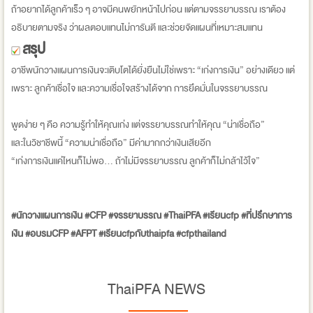
ถ้าอยากได้ลูกค้าเร็ว ๆ อาจมีคนพยักหน้าไปก่อน แต่ตามจรรยาบรรณ เราต้อง
อธิบายตามจริง ว่าผลตอบแทนไม่การันตี และช่วยจัดแผนที่เหมาะสมแทน
สรุป
อาชีพนักวางแผนการเงินจะเติบโตได้ยั่งยืนไม่ใช่เพราะ “เก่งการเงิน” อย่างเดียว แต่
เพราะ ลูกค้าเชื่อใจ และความเชื่อใจสร้างได้จาก การยึดมั่นในจรรยาบรรณ
พูดง่าย ๆ คือ ความรู้ทำให้คุณเก่ง แต่จรรยาบรรณทำให้คุณ “น่าเชื่อถือ”
และในวิชาชีพนี้ “ความน่าเชื่อถือ” มีค่ามากกว่าเงินเสียอีก
“เก่งการเงินแค่ไหนก็ไม่พอ… ถ้าไม่มีจรรยาบรรณ ลูกค้าก็ไม่กล้าไว้ใจ”
#นักวางแผนการเงิน #CFP #จรรยาบรรณ #ThaiPFA #เรียนcfp #ที่ปรึกษาการ
เงิน #อบรมCFP #AFPT #เรียนcfpกับthaipfa #cfpthailand
ThaiPFA NEWS