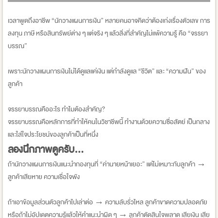
เวลาพูดถึงอาชีพ “นักวางแผนการเงิน” หลายคนอาจคิดว่าต้องเก่งเรื่องตัวเลข การ
ลงทุน ภาษี หรือสินทรัพย์ต่าง ๆ แต่จริง ๆ แล้วสิ่งที่สำคัญไม่แพ้ความรู้ คือ “จรรยา
บรรณ”
เพราะนักวางแผนการเงินไม่ได้ดูแลแค่เงิน แต่กำลังดูแล “ชีวิต” และ “ความฝัน” ของ
ลูกค้า
จรรยาบรรณคืออะไร ทำไมต้องสำคัญ?
จรรยาบรรณคือหลักการที่ทำให้คนในวิชาชีพนี้ ทำงานด้วยความซื่อสัตย์ เป็นกลาง
และใส่ใจประโยชน์ของลูกค้าเป็นที่หนึ่ง
ลองนึกภาพดูครับ…
ถ้านักวางแผนการเงินแนะนำกองทุนที่ “ค่านายหน้าเยอะ” แต่ไม่เหมาะกับลูกค้า →
ลูกค้าเสียหาย ความเชื่อใจพัง
ถ้าเอาข้อมูลส่วนตัวลูกค้าไปเล่าต่อ → ความลับรั่วไหล ลูกค้าขาดความปลอดภัย
หรือถ้าไม่อัปเดตความรู้แล้วให้คำแนะนำผิด ๆ → ลูกค้าตัดสินใจพลาด เสียเงิน เสีย