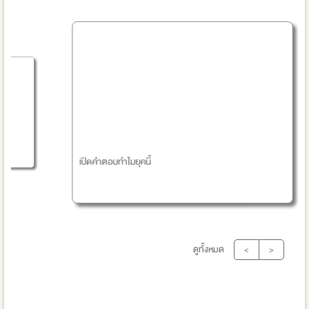
แนวทางก
แตกต่าง
เปิดคำตอบทำไมยุคนี้
ดูทั้งหมด
<
>