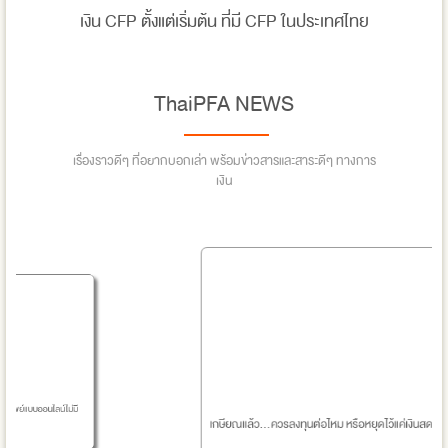
เงิน CFP ตั้งแต่เริ่มต้น ที่มี CFP ในประเทศไทย
ThaiPFA NEWS
เรื่องราวดีๆ ที่อยากบอกเล่า พร้อมข่าวสารและสาระดีๆ ทางการ
เงิน
รู
อนไลน์ไม่มี
น
เกษียณแล้ว…ควรลงทุนต่อไหม หรือหยุดไว้แค่เงินสด?