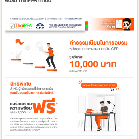
อบรม ThaiPFA เท่านั้น