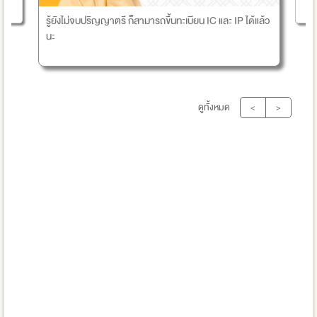
อบ
รู้ยังไม่จบปริญญาตรี ก็สามารถขึ้นทะเบียน IC และ IP ได้แล้ว
นะ
ดูทั้งหมด
<
>