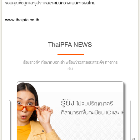
ขอบคุณข้อมูลและรูปจาก
สมาคมนักวางแผนการเงินไทย
www.thaipfa.co.th
ThaiPFA NEWS
เรื่องราวดีๆ ที่อยากบอกเล่า พร้อมข่าวสารและสาระดีๆ ทางการ
เงิน
3 แอปการ
มความ