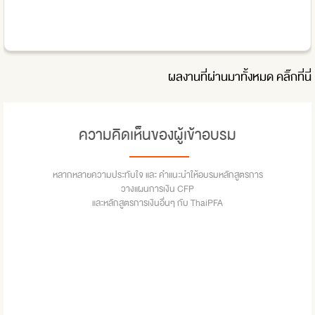
ผลงานที่ผ่านมาทั้งหมด
คลิ๊กที่นี่
ความคิดเห็นของผู้เข้าอบรม
หลากหลายความประทับใจ และ คำแนะนำให้อบรมหลักสูตรการ
วางแผนการเงิน CFP
และหลักสูตรการเงินอื่นๆ กับ ThaiPFA