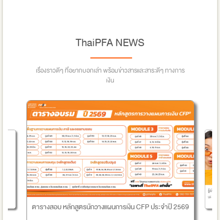
ThaiPFA NEWS
เรื่องราวดีๆ ที่อยากบอกเล่า พร้อมข่าวสารและสาระดีๆ ทางการ
เงิน
รู้ยังไ
ด?
นะ
ตารางสอบ หลักสูตรนักวางแผนการเงิน CFP ประจำปี 2569