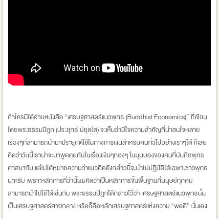
ถ้าใครมีได้อ่านหนังสือ “เศรษฐศาสตร์แนวพุทธ (Buddhist Economics)” ที่เขียน
โดยพระธรรมปิฎก (ประยุทธ์ ปยุตฺโต) จะเห็นว่ามีใจความสำคัญที่น่าสนใจหลาย
เรื่องๆที่สามารถนำมาประยุกต์ใช้ในทางการเงินสำหรับคนทั่วไปอย่างเราๆได้ ก็เลย
คิดว่าวันนี้เราน่าจะมาพูดคุยกันในเรื่องเงินๆทองๆ ในมุมมองของคนที่นับถือพุทธ
ศาสนากัน แต่ไม่ได้หมายความว่าแนวคิดดังกล่าวนี้จะนำไปปฏิบัติได้เฉพาะชาวพุทธ
นะครับ เพราะหลักการที่ว่านี้ผมคิดว่าเป็นหลักการขั้นพื้นฐานที่มนุษย์ทุกคน
สามารถนำไปใช้ได้เช่นกัน พระธรรมปิฎกได้กล่าวไว้ว่า เศรษฐศาสตร์แนวพุทธนั้น
เป็นเศรษฐศาสตร์สายกลาง หรือก็คือหลักเศรษฐศาสตร์แห่งความ “พอดี” นั่นเอง