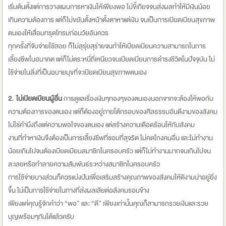
เริ่มต้นตั้งแต่การวางแผนการหาเงินให้เพียงพอ ไม่ขี้เกียจจนส่งผลทำให้มีเงินน้อย
เกินความต้องการ แต่ก็ไม่ขยันตั้งหน้าตั้งตาหาแต่เงิน จนเป็นการเบียดเบียนสุขภาพ
ตนเองให้เสื่อมทรุดโทรมก่อนวัยอันควร
ทุกครั้งที่จับจ่ายใช้สอย ก็ไม่สุรุ่ยสุร่ายจนทำให้เบียดเบียนความสามารถในการ
เลี้ยงชีพในอนาคต แต่ก็ไม่ตระหนี่ถี่เหนียวจนเบียดเบียนการดำรงชีวิตในปัจจุบัน ไม่
ใช้จ่ายในสิ่งที่เป็นอบายมุขที่จะเบียดเบียนสุขภาพตนเอง
2. ไม่เบียดเบียนผู้อื่น
การดูแลเรื่องเงินๆทองๆของตนเองนอกจากจะต้องให้พอกับ
ความต้องการของตนเอง แต่ก็ต้องอยู่ภายใต้กรอบของศีลธรรมอันดีงามของสังคม
ไม่ใช่คำนึงถึงแต่ความพอใจของตนเอง แต่สร้างความเดือดร้อนให้กับสังคม
งานที่ทำหาเงินจึงต้องเป็นการเลี้ยงชีพที่ชอบที่สุจริต ไม่คดโกงคนอื่น และไม่ทำงาน
น้อยเกินไปจนต้องเบียดเบียนสมาชิกในครอบครัว แต่ก็ไม่ทำงานมากจนเกินไปจน
ละเลยหรือทำลายความสัมพันธ์ระหว่างสมาชิกในครอบครัว
การใช้จ่ายบางส่วนก็ควรแบ่งปันเพื่อเสริมสร้างคุณภาพของสังคมให้ดีงามน่าอยู่ยิ่ง
ขึ้น ไม่เป็นการใช้จ่ายในทางที่ส่งผลเสียต่อสังคมรอบข้าง
เพียงแค่คุณรู้จักคำว่า “พอ” และ “ดี” เพียงเท่านั้นคุณก็สามารถรวยเงินและรวย
บุญพร้อมๆกันได้แล้วครับ