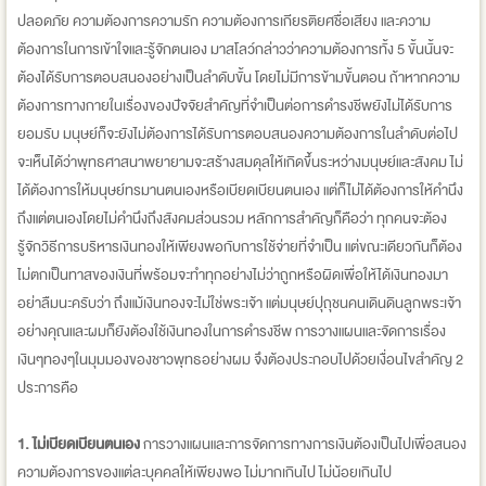
ปลอดภัย ความต้องการความรัก ความต้องการเกียรติยศชื่อเสียง และความ
ต้องการในการเข้าใจและรู้จักตนเอง มาสโลว์กล่าวว่าความต้องการทั้ง 5 ขั้นนั้นจะ
ต้องได้รับการตอบสนองอย่างเป็นลำดับขั้น โดยไม่มีการข้ามขั้นตอน ถ้าหากความ
ต้องการทางกายในเรื่องของปัจจัยสำคัญที่จำเป็นต่อการดำรงชีพยังไม่ได้รับการ
ยอมรับ มนุษย์ก็จะยังไม่ต้องการได้รับการตอบสนองความต้องการในลำดับต่อไป
จะเห็นได้ว่าพุทธศาสนาพยายามจะสร้างสมดุลให้เกิดขึ้นระหว่างมนุษย์และสังคม ไม่
ได้ต้องการให้มนุษย์ทรมานตนเองหรือเบียดเบียนตนเอง แต่ก็ไม่ได้ต้องการให้คำนึง
ถึงแต่ตนเองโดยไม่คำนึงถึงสังคมส่วนรวม หลักการสำคัญก็คือว่า ทุกคนจะต้อง
รู้จักวิธีการบริหารเงินทองให้เพียงพอกับการใช้จ่ายที่จำเป็น แต่ขณะเดียวกันก็ต้อง
ไม่ตกเป็นทาสของเงินที่พร้อมจะทำทุกอย่างไม่ว่าถูกหรือผิดเพื่อให้ได้เงินทองมา
อย่าลืมนะครับว่า ถึงแม้เงินทองจะไม่ใช่พระเจ้า แต่มนุษย์ปุถุชนคนเดินดินลูกพระเจ้า
อย่างคุณและผมก็ยังต้องใช้เงินทองในการดำรงชีพ การวางแผนและจัดการเรื่อง
เงินๆทองๆในมุมมองของชาวพุทธอย่างผม จึงต้องประกอบไปด้วยเงื่อนไขสำคัญ 2
ประการคือ
1. ไม่เบียดเบียนตนเอง
การวางแผนและการจัดการทางการเงินต้องเป็นไปเพื่อสนอง
ความต้องการของแต่ละบุคคลให้เพียงพอ ไม่มากเกินไป ไม่น้อยเกินไป