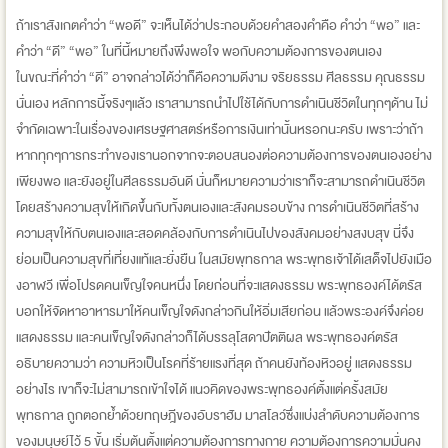
ถ้าเราสังเกตคำว่า “พอดี” จะเห็นได้ว่าประกอบด้วยคำสองคำคือ คำว่า “พอ” และ
คำว่า “ดี” “พอ” ในที่นี้หมายถึงพึงพอใจ พอกับความต้องการของตนเอง
ในขณะที่คำว่า “ดี” อาจกล่าวได้ว่าก็คือความดีงาม จริยธรรม ศีลธรรม คุณธรรม
นั่นเอง หลักการนี้จริงๆแล้ว เราสามารถนำไปใช้ได้กับการดำเนินชีวิตในทุกๆด้าน ไม่
จำกัดเฉพาะในเรื่องของเศรษฐศาสตร์หรือการเงินเท่านั้นหรอกนะครับ เพราะว่าถ้า
หากทุกๆการกระทำของเรานอกจากจะตอบสนองต่อความต้องการของตนเองอย่าง
เพียงพอ และยังอยู่ในศีลธรรมอันดี นั่นก็หมายความว่าเราก็จะสามารถดำเนินชีวิต
โดยสร้างความสุขให้เกิดขึ้นกับทั้งตนเองและสังคมรอบข้าง การดำเนินชีวิตที่สร้าง
ความสุขให้กับตนเองและสอดคล้องกับการดำเนินไปของสังคมอย่างสงบสุข นี่จึง
ย่อมเป็นความสุขที่เที่ยงแท้และยั่งยืน ในสมัยพุทธกาล พระพุทธเจ้าได้เสด็จไปยังเมือ
งอาฬวี เพื่อโปรดคนเข็ญใจคนหนึ่ง โดยก่อนที่จะแสดงธรรม พระพุทธองค์ได้ตรัส
บอกให้จัดหาอาหารมาให้คนเข็ญใจดังกล่าวกินให้อิ่มเสียก่อน แล้วพระองค์จึงค่อย
แสดงธรรม และคนเข็ญใจดังกล่าวก็ได้บรรลุโสดาปัตติผล พระพุทธองค์ตรัส
อธิบายความว่า ความหิวเป็นโรคที่ร้ายแรงที่สุด ถ้าคนยังท้องหิวอยู่ แสดงธรรม
อย่างไร เขาก็จะไม่สามารถเข้าใจได้ แนวคิดของพระพุทธองค์ตั้งแต่ครั้งสมัย
พุทธกาล ถูกตอกย้ำด้วยทฤษฎีของอับราฮัม มาสโลว์ซึ่งแบ่งลำดับความต้องการ
ของมนุษย์ไว้ 5 ขั้น เริ่มต้นตั้งแต่ความต้องการทางกาย ความต้องการความมั่นคง