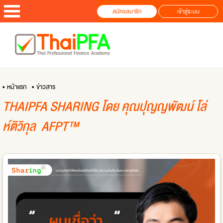
สมัครสมาชิก
เข้าสู่ระบบ
• หน้าแรก
• ข่าวสาร
THAIPFA SHARING โดย คุณปุญญพัฒน์ โล่
ห์ติวิกุล AFPT™