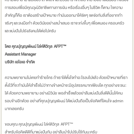
การสอบเพื่อมีคุณวุฒิวิชาชีพทางการเงิน หรือเรื่องอื่นๆ ในชีวิต ก็ตาม ใจความ
สำคัญก็คือ เราต้องสร้างเป้าหมาย ทำมันออกมาให้ชัดๆ จดจ่อกับสิ่งที่อยากทำ
จริงๆ และลงมือทำ ด้วยวินัยอย่างสม่ำเสมอ เราจะเก่งขึ้นๆ เพื่อตนเอง ครอบครัว
และแบ่งปันไปยังสังคมได้ต่อไปครับ
โดย คุณปุญญพัฒน์ โล่ห์ติวิกุล AFPT™
Assistant Manager
บริษัท เอไอเอ จำกัด
ความพยายามไม่เคยทำร้ายใคร ถ้าเราได้ตั้งใจทำอะไรลงไปแล้ว ด้วยเป้าหมายที่เรา
ตั้งไว้ที่จะทำมันให้สำเร็จไม่ว่าทางข้างหน้าจะมีอุปสรรคมากเพียงใด ทุกอย่างจะชนะ
ได้ ด้วยความพยายาม อย่างมีวินัย พอสำเร็จแล้วอย่าลืมแบ่งปันสิ่งดีดีนั้นให้คน
รอบข้างอีกด้วย อย่างที่คุณปุญญพัฒน์ ได้แบ่งปันถือเป็นข้อคิดที่โดนใจ admin
มากเลยครับ
ขอบคุณ คุณปุญญพัฒน์ โล่ห์ติวิกุล AFPT™
สำหรับข้อคิดดีดีที่มาแบ่งปันกัน อย่าลืมนำไปปรับใช้กันนะครับ