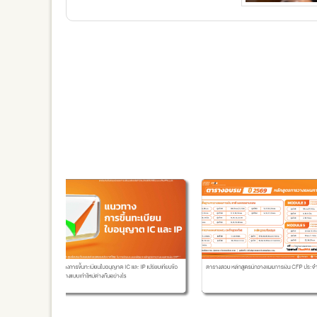
 CFP ชุด
แนวทางการขึ้นทะเบียนใบอนุญาต IC และ IP เปรียบเทียบข้อ
ตารางสอบ หลักสูตรนักวางแผนการเงิน CFP ประจำป
แตกต่างแบบเก่าใหม่ต่างกันอย่างไร