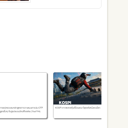
3 อัตราส่วนทา
ารสมัครอบรมหลักสูตรการวางแผนการเงิน CFP
KOSPI จากตลาดหุ้นที่ร้อนแรง ที่สุดแห่งหนึ่งของโลก
ตรอื่นๆ กับศูนย์อบรมไทยพีเอฟเอ (ThaiPFA)
คุณค้นพบหุ้