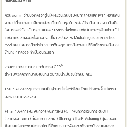
ศรีพัฒนสิน จำกัด
ตอน admin อ่านบอกตรงๆจุในใจเหมือนโดนปรบหน้ากลางสี่แยก เพราะหลายคน
ตอนไปเที่ยววางแผนดีมากแม้กระทั่งเตรียมชุดวันไหนใส่สีไร เป็นมงคลตามวันเกิด
ไหม กี่ชุดเท่าไรยังไง หลายคนคิด caption ที่จะโพสลงเฟส ในแต่ล่ะชุดในแต่วันที่ไป
เที่ยว ลงรายละเอียดในร้านที่จะไปใน ทริปนั้นๆ จะ Michelin guide กี่ดาว street
food ถนนไหน ต่อคิวเท่าไร รายละเอียดสุด แต่กลับวางแผนชีวิตตัวเราเองกับมอง
ข้ามทั้ง ๆ ที่ควรจะทำเป็นอันดับแรก
®
ขอบคุณ คุณบุณยนุช ยุทธ์ประทุม CFP
สำหรับข้อคิดดีดีที่มาแบ่งปันกัน อย่าลืมนำไปปรับใช้กันนะครับ
ThaiPFA Sharing มาร่วมกันเป็นส่วนหนึ่งที่จะทำให้คนไทยมีชีวิตที่ดีขึ้น มีความ
มั่งคั่ง มั่นคง และยั่งยืน
#ThaiPFA #การเงิน #นักวางแผนการเงิน #CFP #นักวางแผนการเงินCFP
#วางแผนการเงิน #ที่ปรึกษาการเงิน #Sharing #ThaiPFAsharing #ศูนย์อบรม
ต้นแบบแห่งแรกของประเทศไทยที่จัดอบรมและพัฒนาหลักสูตรนักวางแผนการ