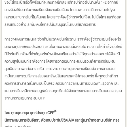
ของใส่กระเป๋าแล้วก็พร้อมที่จะเดินทางได้เลย แต่ทริปที่ต้องไปนานขึ้น 1-2 อาทิตย์
อาจต้องใช้เวลาในการเตรียมตัวนานเป็นเดือน โดยเฉพาะการเดินทางไกลไปจุด
หมายปลายทางในที่ไม่คุ้นเคย โดยเราจะต้องรู้ว่าเราจะไปที่ไหน ไปเมื่อไหร่ และต้องเต
รียมเที่ยวอย่างไรเพิ่มเติมให้ทริปนั้นสมบูรณ์ในแบบที่เราต้องการ
การวางแผนการเงินและชีวิตก็มีแนวคิดเช่นเดียวกัน เราจะต้องรู้ว่าวางแผนเรื่องอะไร
มีความคุ้นเคยหรือประสบการณ์ในการวางแผนนั้นหรือไม่ ต้องการให้สำเร็จเมื่อไหร่
มีปัจจัยเกี่ยวข้องที่สำคัญอะไรบ้าง ต้องเตรียมอย่างไรให้ทุกอย่างออกมาได้ดีและมี
ความสุขในแบบที่เราต้องการ โดยการวางแผนการเงินนั้นรวมถึงการเตรียมเงิน
ฉุกเฉิน สภาพคล่อง รายรับ- รายจ่าย การส่งบุตรหลานเรียนต่อ การวางแผน
เกษียณ และรวมถึงการส่งมอบทรัพย์สินและมรดกให้ครอบครัว ซึ่งทุกอย่างที่เรา
ต้องการสามารถเริ่มต้นและเป็นจริงได้ด้วยการวางแผนการเงินเฉพาะเรื่องที่ดี และ
แผนการเงินจะมีความสมบูรณ์ครบทุกเรื่องได้ด้วยการวางแผนการเงินแบบองค์รวม
จากนักวางแผนการเงิน CFP
®
โดย คุณบุณยนุช ยุทธ์ประทุม CFP
นักวางแผนการเงินอิสระ, ตัวแทนประกันชีวิต AIA และ ผู้แนะนำกองทุน บริษัท กรุง